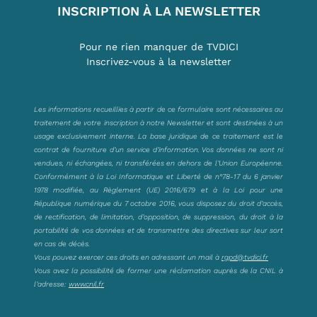
INSCRIPTION À LA NEWSLETTER
Pour ne rien manquer de TVDICI
Inscrivez-vous à la newsletter
Les informations recueillies à partir de ce formulaire sont nécessaires au
traitement de votre inscription à notre Newsletter et sont destinées à un
usage exclusivement interne. La base juridique de ce traitement est le
contrat de fourniture d’un service d’information. Vos données ne sont ni
vendues, ni échangées, ni transférées en dehors de l’Union Européenne.
Conformément à la Loi Informatique et Liberté de n°78-17 du 6 janvier
1978 modifiée, au Règlement (UE) 2016/679 et à la Loi pour une
République numérique du 7 octobre 2016, vous disposez du droit d’accès,
de rectification, de limitation, d’opposition, de suppression, du droit à la
portabilité de vos données et de transmettre des directives sur leur sort
en cas de décès.
Vous pouvez exercer ces droits en adressant un mail à
rgpd@tvdici.fr
Vous avez la possibilité de former une réclamation auprès de la CNIL à
l’adresse:
www.cnil.fr