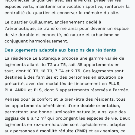
reconnecter le quartier avec ses environs, préserver les
espaces verts, maintenir une vocation sportive, renforcer la
centralité du quartier et conserver la mémoire du site.
Le quartier Guillaumet, anciennement dédié à
l’aéronautique, se transforme ainsi pour devenir un espace
de vie durable et connecté, où nature et urbanisme se
conjuguent harmonieusement.
Des logements adaptés aux besoins des résidents
La résidence Le Botanique propose une gamme variée de
logements allant du
T2 au T5
, soit 35 appartements en
tout, dont
10 T2
,
16 T3
,
7 T4
et
2 T5
. Ces logements sont
destinés à des familles et des personnes en situation de
précarité, avec des modalités de financement en
PLUS
,
PLAI ANRU
et
PLS
, dont 6 appartements réservés à l'armée.
Pensés pour le confort et le bien-être des résidents, tous
les appartements bénéficient d'une
double orientation
,
permettant une bonne luminosité naturelle, ainsi que des
loggias
de 8 à 12 m² qui prolongent les espaces de vie. Deux
logements en rez-de-chaussée sont spécialement adaptés
aux
personnes à mobilité réduite (PMR)
et aux
seniors
, ce