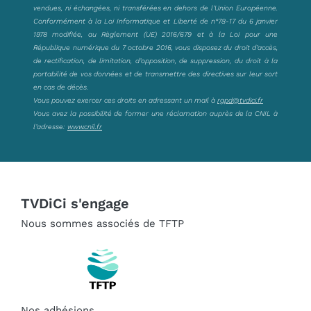
vendues, ni échangées, ni transférées en dehors de l’Union Européenne.
Conformément à la Loi Informatique et Liberté de n°78-17 du 6 janvier
1978 modifiée, au Règlement (UE) 2016/679 et à la Loi pour une
République numérique du 7 octobre 2016, vous disposez du droit d’accès,
de rectification, de limitation, d’opposition, de suppression, du droit à la
portabilité de vos données et de transmettre des directives sur leur sort
en cas de décès.
Vous pouvez exercer ces droits en adressant un mail à
rgpd@tvdici.fr
Vous avez la possibilité de former une réclamation auprès de la CNIL à
l’adresse:
www.cnil.fr
TVDiCi s'engage
Nous sommes associés de TFTP
Nos adhésions