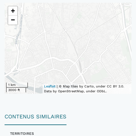
+
−
1 km
Leaflet
| © Map tiles by Carto, under CC BY 3.0.
3000 ft
Data by OpenStreetMap, under ODbL.
CONTENUS SIMILAIRES
TERRITOIRES