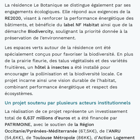
La résidence Le Botanique se distingue également par ses
engagements écologiques. Elle répond aux exigences de la
RE2020
, visant à renforcer la performance énergétique des
bâtiments, et bénéficie du
label NF Habitat
ainsi que de la
démarche
Biodivercity
, soulignant la priorité donnée à la
préservation de l’environnement.
Les espaces verts autour de la résidence ont été
spécialement conçus pour favoriser la biodiversité. En plus
de la prairie fleurie, des talus végétalisés et des variétés
fruitières, un
hôtel à insectes
a été installé pour
encourager la pollinisation et la biodiversité locale. Ce
projet incarne ainsi une vision durable de l’habitat,
combinant performance énergétique et respect des
écosystèmes.
Un projet soutenu par plusieurs acteurs institutionnels
La réalisation de ce projet représente un investissement
total de
6,637 millions d’euros
et a été financée par
PATRIMOINE
, avec le soutien de
la Région
Occitanie/Pyrénées-Méditerranée
(67,5K€), de l’
ANRU
(54,6K€), de
Toulouse Métropole
(86K€), d’
Action Logement