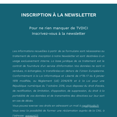
INSCRIPTION À LA NEWSLETTER
Pour ne rien manquer de TVDICI
Inscrivez-vous à la newsletter
Les informations recueillies à partir de ce formulaire sont nécessaires au
traitement de votre inscription à notre Newsletter et sont destinées à un
usage exclusivement interne. La base juridique de ce traitement est le
contrat de fourniture d’un service d’information. Vos données ne sont ni
vendues, ni échangées, ni transférées en dehors de l’Union Européenne.
Conformément à la Loi Informatique et Liberté de n°78-17 du 6 janvier
1978 modifiée, au Règlement (UE) 2016/679 et à la Loi pour une
République numérique du 7 octobre 2016, vous disposez du droit d’accès,
de rectification, de limitation, d’opposition, de suppression, du droit à la
portabilité de vos données et de transmettre des directives sur leur sort
en cas de décès.
Vous pouvez exercer ces droits en adressant un mail à
rgpd@tvdici.fr
Vous avez la possibilité de former une réclamation auprès de la CNIL à
l’adresse:
www.cnil.fr