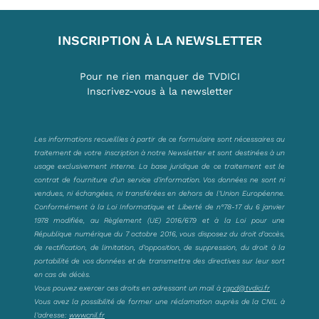
INSCRIPTION À LA NEWSLETTER
Pour ne rien manquer de TVDICI
Inscrivez-vous à la newsletter
Les informations recueillies à partir de ce formulaire sont nécessaires au
traitement de votre inscription à notre Newsletter et sont destinées à un
usage exclusivement interne. La base juridique de ce traitement est le
contrat de fourniture d’un service d’information. Vos données ne sont ni
vendues, ni échangées, ni transférées en dehors de l’Union Européenne.
Conformément à la Loi Informatique et Liberté de n°78-17 du 6 janvier
1978 modifiée, au Règlement (UE) 2016/679 et à la Loi pour une
République numérique du 7 octobre 2016, vous disposez du droit d’accès,
de rectification, de limitation, d’opposition, de suppression, du droit à la
portabilité de vos données et de transmettre des directives sur leur sort
en cas de décès.
Vous pouvez exercer ces droits en adressant un mail à
rgpd@tvdici.fr
Vous avez la possibilité de former une réclamation auprès de la CNIL à
l’adresse:
www.cnil.fr