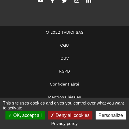
© 2022 TVDICI SAS
CGU
CGV
RGPD
Confidentialité
Mentions légales
This site uses cookies and gives you control over what you want
to activate
Dans les coulisses
OK, accept all
Deny all cookies
Personalize
Notre éthique
Privacy policy