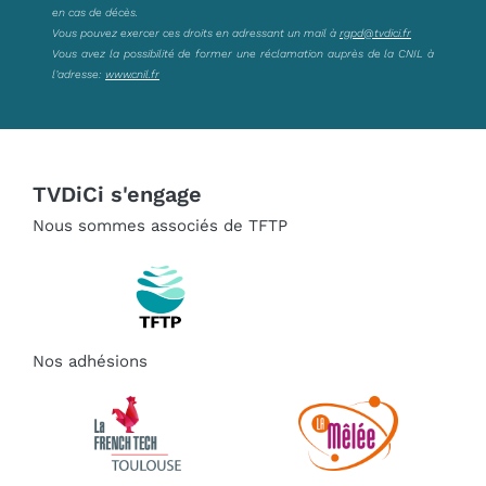
en cas de décès.
Vous pouvez exercer ces droits en adressant un mail à
rgpd@tvdici.fr
Vous avez la possibilité de former une réclamation auprès de la CNIL à
l’adresse:
www.cnil.fr
TVDiCi s'engage
Nous sommes associés de TFTP
Nos adhésions