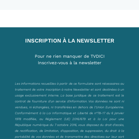
INSCRIPTION À LA NEWSLETTER
Pour ne rien manquer de TVDICI
Inscrivez-vous à la newsletter
Les informations recueillies à partir de ce formulaire sont nécessaires au
traitement de votre inscription à notre Newsletter et sont destinées à un
usage exclusivement interne. La base juridique de ce traitement est le
contrat de fourniture d’un service d’information. Vos données ne sont ni
vendues, ni échangées, ni transférées en dehors de l’Union Européenne.
Conformément à la Loi Informatique et Liberté de n°78-17 du 6 janvier
1978 modifiée, au Règlement (UE) 2016/679 et à la Loi pour une
République numérique du 7 octobre 2016, vous disposez du droit d’accès,
de rectification, de limitation, d’opposition, de suppression, du droit à la
portabilité de vos données et de transmettre des directives sur leur sort