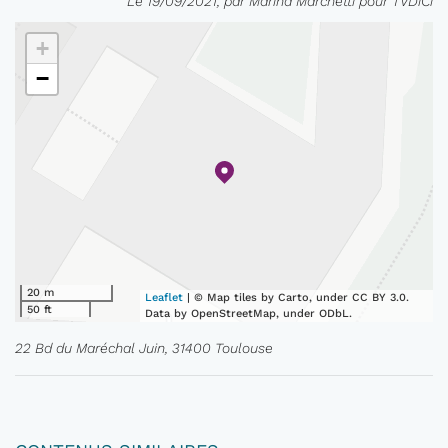
Le 19/09/2021, par Marina Marchetti pour TVDiCi
+
−
20 m
Leaflet
| © Map tiles by Carto, under CC BY 3.0.
50 ft
Data by OpenStreetMap, under ODbL.
22 Bd du Maréchal Juin, 31400 Toulouse