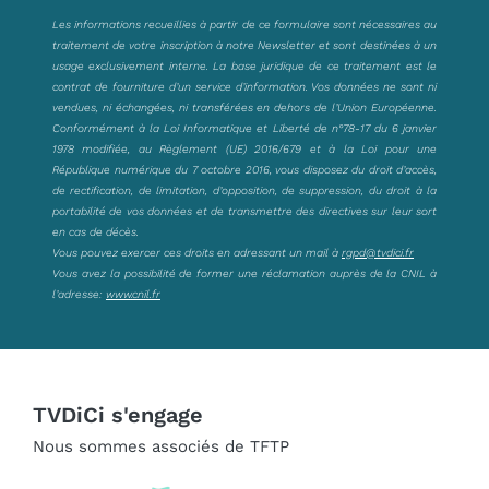
Les informations recueillies à partir de ce formulaire sont nécessaires au
traitement de votre inscription à notre Newsletter et sont destinées à un
usage exclusivement interne. La base juridique de ce traitement est le
contrat de fourniture d’un service d’information. Vos données ne sont ni
vendues, ni échangées, ni transférées en dehors de l’Union Européenne.
Conformément à la Loi Informatique et Liberté de n°78-17 du 6 janvier
1978 modifiée, au Règlement (UE) 2016/679 et à la Loi pour une
République numérique du 7 octobre 2016, vous disposez du droit d’accès,
de rectification, de limitation, d’opposition, de suppression, du droit à la
portabilité de vos données et de transmettre des directives sur leur sort
en cas de décès.
Vous pouvez exercer ces droits en adressant un mail à
rgpd@tvdici.fr
Vous avez la possibilité de former une réclamation auprès de la CNIL à
l’adresse:
www.cnil.fr
TVDiCi s'engage
Nous sommes associés de TFTP