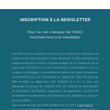
INSCRIPTION À LA NEWSLETTER
Pour ne rien manquer de TVDICI
Inscrivez-vous à la newsletter
Les informations recueillies à partir de ce formulaire sont nécessaires au
traitement de votre inscription à notre Newsletter et sont destinées à un
usage exclusivement interne. La base juridique de ce traitement est le
contrat de fourniture d’un service d’information. Vos données ne sont ni
vendues, ni échangées, ni transférées en dehors de l’Union Européenne.
Conformément à la Loi Informatique et Liberté de n°78-17 du 6 janvier
1978 modifiée, au Règlement (UE) 2016/679 et à la Loi pour une
République numérique du 7 octobre 2016, vous disposez du droit d’accès,
de rectification, de limitation, d’opposition, de suppression, du droit à la
portabilité de vos données et de transmettre des directives sur leur sort
en cas de décès.
Vous pouvez exercer ces droits en adressant un mail à
rgpd@tvdici.fr
Vous avez la possibilité de former une réclamation auprès de la CNIL à