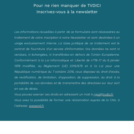
Pour ne rien manquer de TVDICI
Inscrivez-vous à la newsletter
Les informations recueillies à partir de ce formulaire sont nécessaires au
traitement de votre inscription à notre Newsletter et sont destinées à un
usage exclusivement interne. La base juridique de ce traitement est le
contrat de fourniture d’un service d’information. Vos données ne sont ni
vendues, ni échangées, ni transférées en dehors de l’Union Européenne.
Conformément à la Loi Informatique et Liberté de n°78-17 du 6 janvier
1978 modifiée, au Règlement (UE) 2016/679 et à la Loi pour une
République numérique du 7 octobre 2016, vous disposez du droit d’accès,
de rectification, de limitation, d’opposition, de suppression, du droit à la
portabilité de vos données et de transmettre des directives sur leur sort
en cas de décès.
Vous pouvez exercer ces droits en adressant un mail à
rgpd@tvdici.fr
Vous avez la possibilité de former une réclamation auprès de la CNIL à
l’adresse:
www.cnil.fr