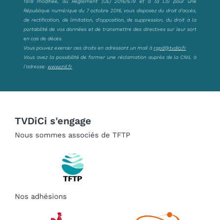
1978 modifiée, au Règlement (UE) 2016/679 et à la Loi pour une
République numérique du 7 octobre 2016, vous disposez du droit d’accès,
de rectification, de limitation, d’opposition, de suppression, du droit à la
portabilité de vos données et de transmettre des directives sur leur sort
en cas de décès.
Vous pouvez exercer ces droits en adressant un mail à
rgpd@tvdici.fr
Vous avez la possibilité de former une réclamation auprès de la CNIL à
l’adresse:
www.cnil.fr
TVDiCi s'engage
Nous sommes associés de TFTP
Nos adhésions