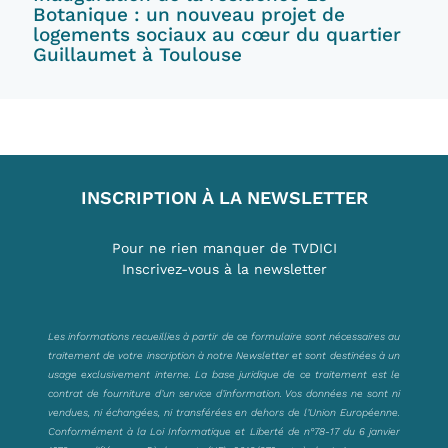
Botanique : un nouveau projet de
logements sociaux au cœur du quartier
Guillaumet à Toulouse
INSCRIPTION À LA NEWSLETTER
Pour ne rien manquer de TVDICI
Inscrivez-vous à la newsletter
Les informations recueillies à partir de ce formulaire sont nécessaires au
traitement de votre inscription à notre Newsletter et sont destinées à un
usage exclusivement interne. La base juridique de ce traitement est le
contrat de fourniture d’un service d’information. Vos données ne sont ni
vendues, ni échangées, ni transférées en dehors de l’Union Européenne.
Conformément à la Loi Informatique et Liberté de n°78-17 du 6 janvier