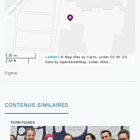
20 m
Leaflet
| © Map tiles by Carto, under CC BY 3.0.
50 ft
Data by OpenStreetMap, under ODbL.
Figeac
CONTENUS SIMILAIRES
TERRITOIRES