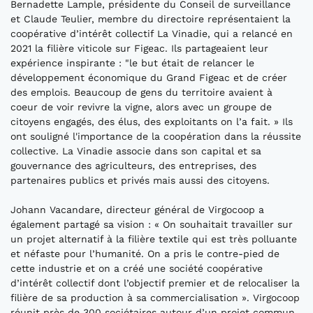
Bernadette Lample, présidente du Conseil de surveillance
et Claude Teulier, membre du directoire représentaient la
coopérative d’intérêt collectif La Vinadie, qui a relancé en
2021 la filière viticole sur Figeac. Ils partageaient leur
expérience inspirante : "le but était de relancer le
développement économique du Grand Figeac et de créer
des emplois. Beaucoup de gens du territoire avaient à
coeur de voir revivre la vigne, alors avec un groupe de
citoyens engagés, des élus, des exploitants on l’a fait. » Ils
ont souligné l'importance de la coopération dans la réussite
collective. La Vinadie associe dans son capital et sa
gouvernance des agriculteurs, des entreprises, des
partenaires publics et privés mais aussi des citoyens.
Johann Vacandare, directeur général de Virgocoop a
également partagé sa vision : « On souhaitait travailler sur
un projet alternatif à la filière textile qui est très polluante
et néfaste pour l’humanité. On a pris le contre-pied de
cette industrie et on a créé une société coopérative
d’intérêt collectif dont l’objectif premier et de relocaliser la
filière de sa production à sa commercialisation ». Virgocoop
réunit près de 300 sociétaires autour d’un projet commun.