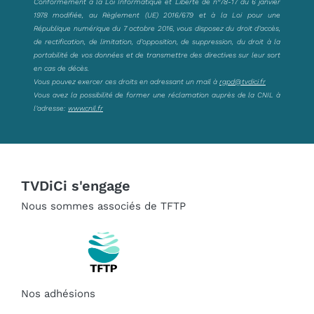
Conformément à la Loi Informatique et Liberté de n°78-17 du 6 janvier
1978 modifiée, au Règlement (UE) 2016/679 et à la Loi pour une
République numérique du 7 octobre 2016, vous disposez du droit d’accès,
de rectification, de limitation, d’opposition, de suppression, du droit à la
portabilité de vos données et de transmettre des directives sur leur sort
en cas de décès.
Vous pouvez exercer ces droits en adressant un mail à
rgpd@tvdici.fr
Vous avez la possibilité de former une réclamation auprès de la CNIL à
l’adresse:
www.cnil.fr
TVDiCi s'engage
Nous sommes associés de TFTP
Nos adhésions