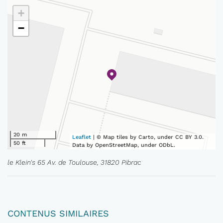
+
−
20 m
Leaflet
| © Map tiles by Carto, under CC BY 3.0.
50 ft
Data by OpenStreetMap, under ODbL.
le Klein's 65 Av. de Toulouse, 31820 Pibrac
CONTENUS SIMILAIRES