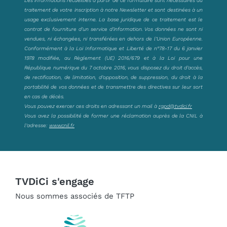
traitement de votre inscription à notre Newsletter et sont destinées à un
usage exclusivement interne. La base juridique de ce traitement est le
contrat de fourniture d’un service d’information. Vos données ne sont ni
vendues, ni échangées, ni transférées en dehors de l’Union Européenne.
Conformément à la Loi Informatique et Liberté de n°78-17 du 6 janvier
1978 modifiée, au Règlement (UE) 2016/679 et à la Loi pour une
République numérique du 7 octobre 2016, vous disposez du droit d’accès,
de rectification, de limitation, d’opposition, de suppression, du droit à la
portabilité de vos données et de transmettre des directives sur leur sort
en cas de décès.
Vous pouvez exercer ces droits en adressant un mail à
rgpd@tvdici.fr
Vous avez la possibilité de former une réclamation auprès de la CNIL à
l’adresse:
www.cnil.fr
TVDiCi s'engage
Nous sommes associés de TFTP