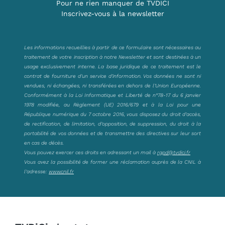
Pour ne rien manquer de TVDICI
Inscrivez-vous à la newsletter
Les informations recueillies à partir de ce formulaire sont nécessaires au
traitement de votre inscription à notre Newsletter et sont destinées à un
usage exclusivement interne. La base juridique de ce traitement est le
contrat de fourniture d’un service d’information. Vos données ne sont ni
vendues, ni échangées, ni transférées en dehors de l’Union Européenne.
Conformément à la Loi Informatique et Liberté de n°78-17 du 6 janvier
1978 modifiée, au Règlement (UE) 2016/679 et à la Loi pour une
République numérique du 7 octobre 2016, vous disposez du droit d’accès,
de rectification, de limitation, d’opposition, de suppression, du droit à la
portabilité de vos données et de transmettre des directives sur leur sort
en cas de décès.
Vous pouvez exercer ces droits en adressant un mail à
rgpd@tvdici.fr
Vous avez la possibilité de former une réclamation auprès de la CNIL à
l’adresse:
www.cnil.fr