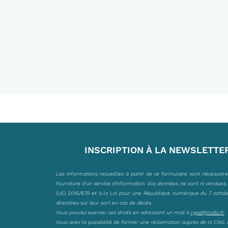
INSCRIPTION À LA NEWSLETTE
Les informations recueillies à partir de ce formulaire sont nécessair
fourniture d’un service d’information. Vos données ne sont ni vendues
(UE) 2016/679 et à la Loi pour une République numérique du 7 octobre 
directives sur leur sort en cas de décès.
Vous pouvez exercer ces droits en adressant un mail à
rgpd@tvdici.fr
Vous avez la possibilité de former une réclamation auprès de la CNIL 