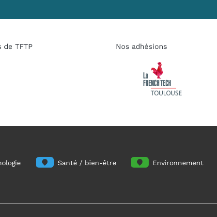
s de TFTP
Nos adhésions
ologie
Santé / bien-être
Environnement