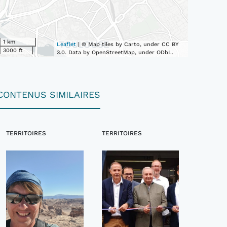
1 km
Leaflet
| © Map tiles by Carto, under CC BY
3000 ft
3.0. Data by OpenStreetMap, under ODbL.
CONTENUS SIMILAIRES
TERRITOIRES
TERRITOIRES