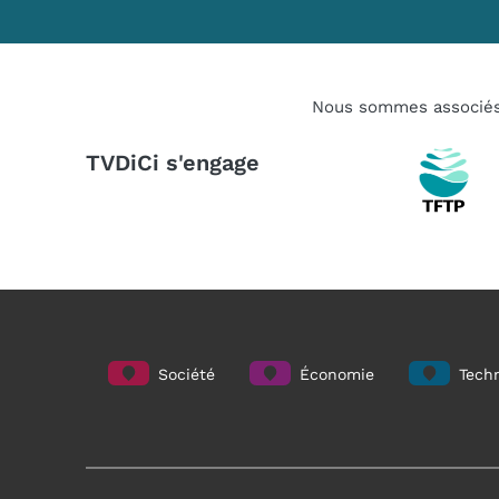
Nous sommes associé
TVDiCi s'engage
Société
Économie
Techn