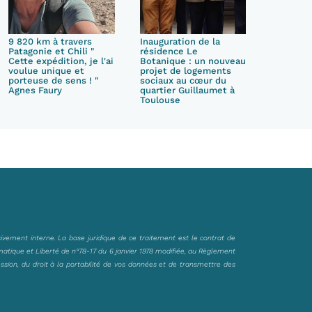
9 820 km à travers
Inauguration de la
Patagonie et Chili "
résidence Le
Cette expédition, je l'ai
Botanique : un nouveau
voulue unique et
projet de logements
porteuse de sens ! "
sociaux au cœur du
Agnes Faury
quartier Guillaumet à
Toulouse
sivement interne. La base juridique de ce traitement est le contrat de
matique et Liberté de n°78-17 du 6 janvier 1978 modifiée, au Règlement
ession, du droit à la portabilité de vos données et de transmettre des