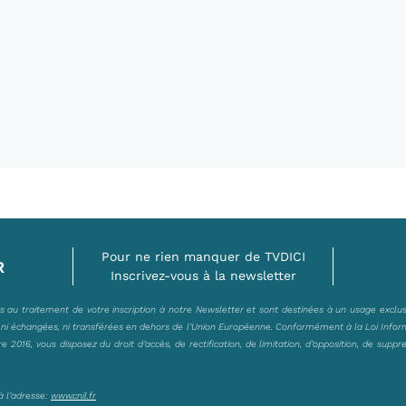
Pour ne rien manquer de TVDICI
R
Inscrivez-vous à la newsletter
es au traitement de votre inscription à notre Newsletter et sont destinées à un usage exclu
, ni échangées, ni transférées en dehors de l’Union Européenne. Conformément à la Loi Infor
2016, vous disposez du droit d’accès, de rectification, de limitation, d’opposition, de suppr
à l’adresse:
www.cnil.fr