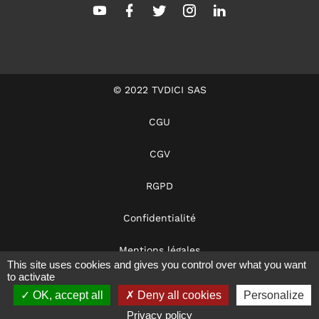
© 2022 TVDICI SAS
CGU
CGV
RGPD
Confidentialité
Mentions légales
This site uses cookies and gives you control over what you want
to activate
Dans les coulisses
OK, accept all
Deny all cookies
Personalize
Notre éthique
Privacy policy