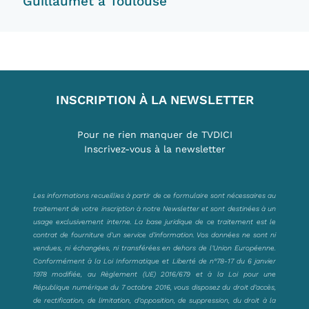
Guillaumet à Toulouse
INSCRIPTION À LA NEWSLETTER
Pour ne rien manquer de TVDICI
Inscrivez-vous à la newsletter
Les informations recueillies à partir de ce formulaire sont nécessaires au
traitement de votre inscription à notre Newsletter et sont destinées à un
usage exclusivement interne. La base juridique de ce traitement est le
contrat de fourniture d’un service d’information. Vos données ne sont ni
vendues, ni échangées, ni transférées en dehors de l’Union Européenne.
Conformément à la Loi Informatique et Liberté de n°78-17 du 6 janvier
1978 modifiée, au Règlement (UE) 2016/679 et à la Loi pour une
République numérique du 7 octobre 2016, vous disposez du droit d’accès,
de rectification, de limitation, d’opposition, de suppression, du droit à la