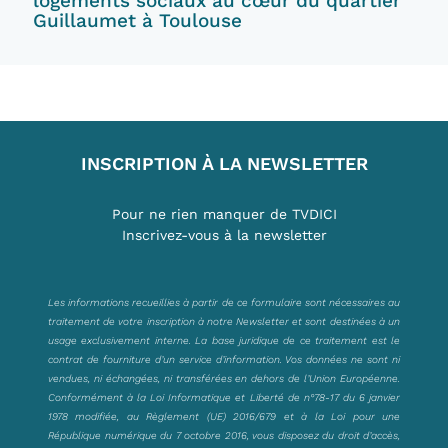
logements sociaux au cœur du quartier
Guillaumet à Toulouse
INSCRIPTION À LA NEWSLETTER
Pour ne rien manquer de TVDICI
Inscrivez-vous à la newsletter
Les informations recueillies à partir de ce formulaire sont nécessaires au
traitement de votre inscription à notre Newsletter et sont destinées à un
usage exclusivement interne. La base juridique de ce traitement est le
contrat de fourniture d’un service d’information. Vos données ne sont ni
vendues, ni échangées, ni transférées en dehors de l’Union Européenne.
Conformément à la Loi Informatique et Liberté de n°78-17 du 6 janvier
1978 modifiée, au Règlement (UE) 2016/679 et à la Loi pour une
République numérique du 7 octobre 2016, vous disposez du droit d’accès,