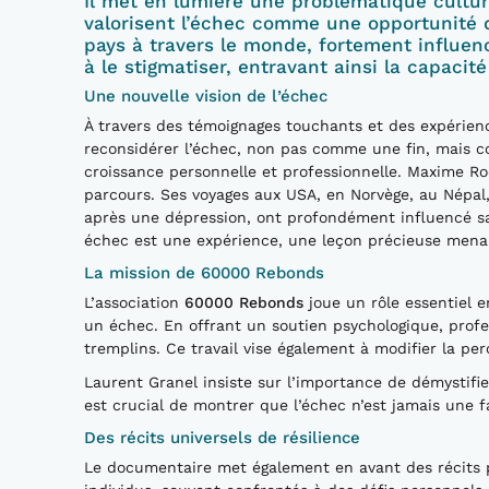
Il met en lumière une problématique cultur
valorisent l’échec comme une opportunité 
pays à travers le monde, fortement influenc
à le stigmatiser, entravant ainsi la capacit
Une nouvelle vision de l’échec
À travers des témoignages touchants et des expérien
reconsidérer l’échec, non pas comme une fin, mais 
croissance personnelle et professionnelle. Maxime Roq
parcours. Ses voyages aux USA, en Norvège, au Népal
après une dépression, ont profondément influencé sa 
échec est une expérience, une leçon précieuse mena
La mission de 60000 Rebonds
L’association
60000 Rebonds
joue un rôle essentiel e
un échec. En offrant un soutien psychologique, profe
tremplins. Ce travail vise également à modifier la per
Laurent Granel insiste sur l’importance de démystifier 
est crucial de montrer que l’échec n’est jamais une f
Des récits universels de résilience
Le documentaire met également en avant des récits p