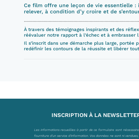
Ce film offre une leçon de vie essentielle :
relever, à condition d’y croire et de s’entour
…………………………………………………………………………………………………........................
À travers des témoignages inspirants et des réfl
réévaluer notre rapport à l’échec et à embrasser
Il s’inscrit dans une démarche plus large, porté
redéfinir les contours de la réussite et libérer to
INSCRIPTION À LA NEWSLETTE
Les informations recueillies à partir de ce formulaire sont nécessair
fourniture d’un service d’information. Vos données ne sont ni vendues