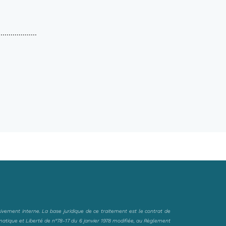
.............
sivement interne. La base juridique de ce traitement est le contrat de
matique et Liberté de n°78-17 du 6 janvier 1978 modifiée, au Règlement