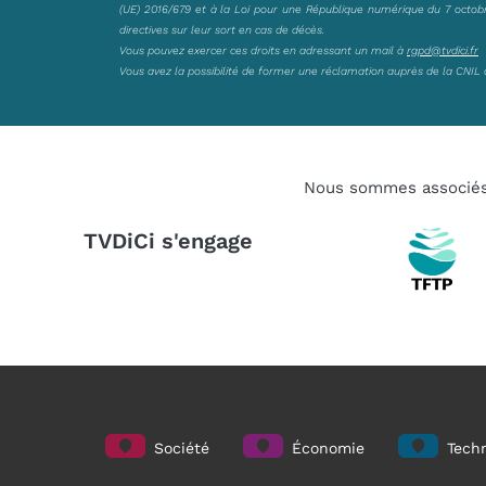
(UE) 2016/679 et à la Loi pour une République numérique du 7 octobre 
directives sur leur sort en cas de décès.
Vous pouvez exercer ces droits en adressant un mail à
rgpd@tvdici.fr
Vous avez la possibilité de former une réclamation auprès de la CNIL 
Nous sommes associé
TVDiCi s'engage
Société
Économie
Techn