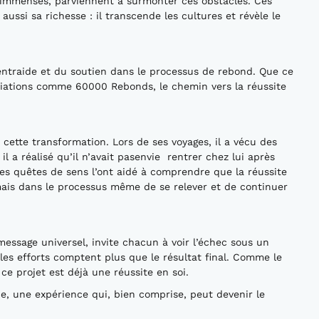
s immenses, parviennent à surmonter ces obstacles. Ces
aussi sa richesse : il transcende les cultures et révèle le
’entraide et du soutien dans le processus de rebond. Que ce
ociations comme 60000 Rebonds, le chemin vers la réussite
cette transformation. Lors de ses voyages, il a vécu des
 a réalisé qu’il n’avait pasenvie rentrer chez lui après
 ces quêtes de sens l’ont aidé à comprendre que la réussite
ais dans le processus même de se relever et de continuer
ssage universel, invite chacun à voir l’échec sous un
 les efforts comptent plus que le résultat final. Comme le
e projet est déjà une réussite en soi.
ape, une expérience qui, bien comprise, peut devenir le