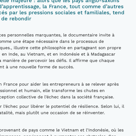
elle majeure : alors que les pays anglo-saxons
d’apprentissage, la France, tout comme d’autres
és par les pressions sociales et familiales, tend
é de rebondir
ces personnelles marquantes, le documentaire invite à
comme une étape nécessaire dans le processus de
ues., illustre cette philosophie en partageant son propre
, en Inde, au Vietnam, et en Indonésie et à Madagascar
manière de percevoir les défis. Il affirme que chaque
nt à une nouvelle forme de succès.
n France pour aider les entrepreneurs à se relever après
ssionnel et humain, elle transforme les chutes en
ception collective de l’échec dans la société française.
l’échec pour libérer le potentiel de résilience. Selon lui, il
atalité, mais plutôt une occasion de se réinventer.
rovenant de pays comme le Vietnam et l’Indonésie, où les