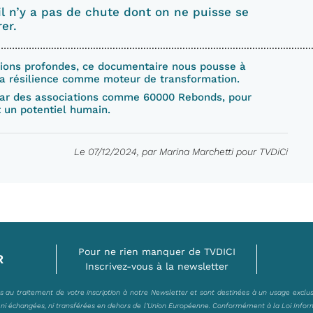
 il n’y a pas de chute dont on ne puisse se
er.
...........................................................................
exions profondes, ce documentaire nous pousse à
 la résilience comme moteur de transformation.
e par des associations comme 60000 Rebonds, pour
ut un potentiel humain.
Le 07/12/2024, par Marina Marchetti pour TVDiCi
Pour ne rien manquer de TVDICI
R
Inscrivez-vous à la newsletter
es au traitement de votre inscription à notre Newsletter et sont destinées à un usage exclu
, ni échangées, ni transférées en dehors de l’Union Européenne. Conformément à la Loi Infor