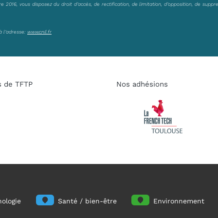
2016, vous disposez du droit d’accès, de rectification, de limitation, d’opposition, de suppr
à l’adresse:
www.cnil.fr
s de TFTP
Nos adhésions
ologie
Santé / bien-être
Environnement