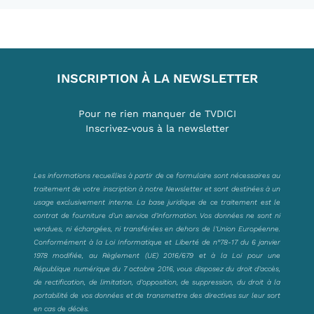
INSCRIPTION À LA NEWSLETTER
Pour ne rien manquer de TVDICI
Inscrivez-vous à la newsletter
Les informations recueillies à partir de ce formulaire sont nécessaires au
traitement de votre inscription à notre Newsletter et sont destinées à un
usage exclusivement interne. La base juridique de ce traitement est le
contrat de fourniture d’un service d’information. Vos données ne sont ni
vendues, ni échangées, ni transférées en dehors de l’Union Européenne.
Conformément à la Loi Informatique et Liberté de n°78-17 du 6 janvier
1978 modifiée, au Règlement (UE) 2016/679 et à la Loi pour une
République numérique du 7 octobre 2016, vous disposez du droit d’accès,
de rectification, de limitation, d’opposition, de suppression, du droit à la
portabilité de vos données et de transmettre des directives sur leur sort
en cas de décès.