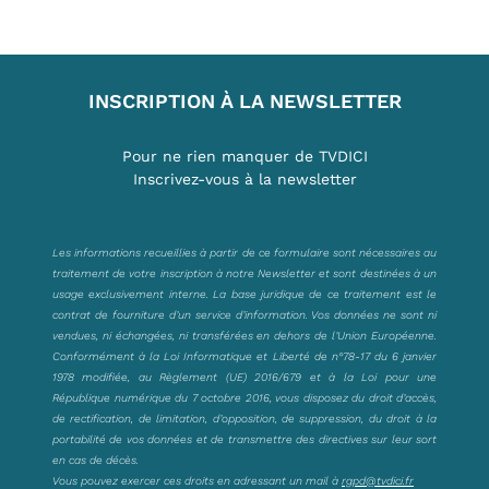
INSCRIPTION À LA NEWSLETTER
Pour ne rien manquer de TVDICI
Inscrivez-vous à la newsletter
Les informations recueillies à partir de ce formulaire sont nécessaires au
traitement de votre inscription à notre Newsletter et sont destinées à un
usage exclusivement interne. La base juridique de ce traitement est le
contrat de fourniture d’un service d’information. Vos données ne sont ni
vendues, ni échangées, ni transférées en dehors de l’Union Européenne.
Conformément à la Loi Informatique et Liberté de n°78-17 du 6 janvier
1978 modifiée, au Règlement (UE) 2016/679 et à la Loi pour une
République numérique du 7 octobre 2016, vous disposez du droit d’accès,
de rectification, de limitation, d’opposition, de suppression, du droit à la
portabilité de vos données et de transmettre des directives sur leur sort
en cas de décès.
Vous pouvez exercer ces droits en adressant un mail à
rgpd@tvdici.fr