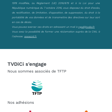
1978 modifiée, au Règlement (UE) 2016/679 et à la Loi pour une
République numérique du 7 octobre 2016, vous disposez du droit d’accès,
de rectification, de limitation, d’opposition, de suppression, du droit à la
portabilité de vos données et de transmettre des directives sur leur sort
en cas de décès.
Vous pouvez exercer ces droits en adressant un mail à
rgpd@tvdici.fr
Vous avez la possibilité de former une réclamation auprès de la CNIL à
l’adresse:
www.cnil.fr
TVDiCi s'engage
Nous sommes associés de TFTP
Nos adhésions