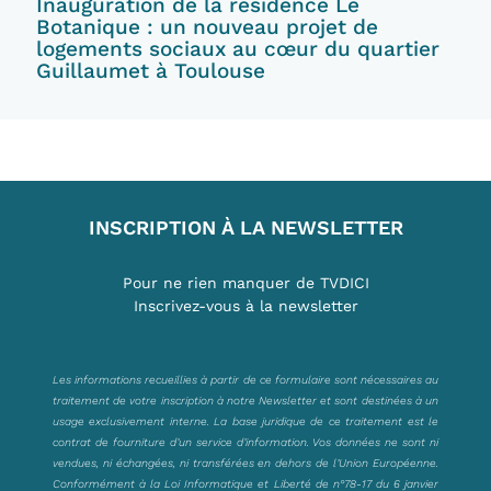
Inauguration de la résidence Le
Botanique : un nouveau projet de
logements sociaux au cœur du quartier
Guillaumet à Toulouse
INSCRIPTION À LA NEWSLETTER
Pour ne rien manquer de TVDICI
Inscrivez-vous à la newsletter
Les informations recueillies à partir de ce formulaire sont nécessaires au
traitement de votre inscription à notre Newsletter et sont destinées à un
usage exclusivement interne. La base juridique de ce traitement est le
contrat de fourniture d’un service d’information. Vos données ne sont ni
vendues, ni échangées, ni transférées en dehors de l’Union Européenne.
Conformément à la Loi Informatique et Liberté de n°78-17 du 6 janvier