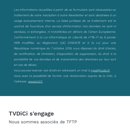
Les informations recueillies à partir de ce formulaire sont nécessaires au
traitement de votre inscription à notre Newsletter et sont destinées à un
usage exclusivement interne. La base juridique de ce traitement est le
contrat de fourniture d’un service d’information. Vos données ne sont ni
vendues, ni échangées, ni transférées en dehors de l’Union Européenne.
Conformément à la Loi Informatique et Liberté de n°78-17 du 6 janvier
1978 modifiée, au Règlement (UE) 2016/679 et à la Loi pour une
République numérique du 7 octobre 2016, vous disposez du droit d’accès,
de rectification, de limitation, d’opposition, de suppression, du droit à la
portabilité de vos données et de transmettre des directives sur leur sort
en cas de décès.
Vous pouvez exercer ces droits en adressant un mail à
rgpd@tvdici.fr
Vous avez la possibilité de former une réclamation auprès de la CNIL à
l’adresse:
www.cnil.fr
TVDiCi s'engage
Nous sommes associés de TFTP