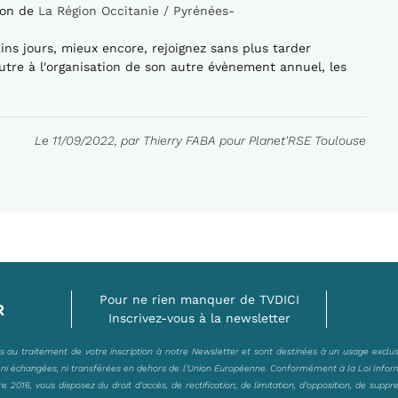
tion de
La Région Occitanie / Pyrénées-
ns jours, mieux encore, rejoignez sans plus tarder
autre à l'organisation de son autre évènement annuel, les
Le 11/09/2022, par Thierry FABA pour Planet'RSE Toulouse
Pour ne rien manquer de TVDICI
R
Inscrivez-vous à la newsletter
es au traitement de votre inscription à notre Newsletter et sont destinées à un usage exclu
, ni échangées, ni transférées en dehors de l’Union Européenne. Conformément à la Loi Infor
2016, vous disposez du droit d’accès, de rectification, de limitation, d’opposition, de suppr