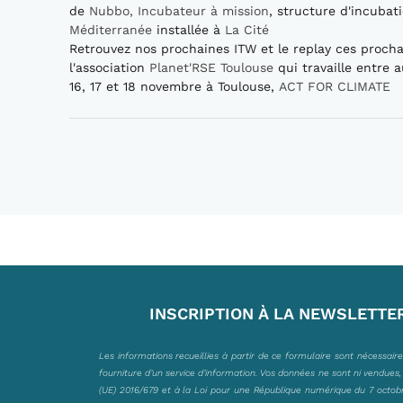
de
Nubbo, Incubateur à mission
, structure d'incuba
Méditerranée
installée à
La Cité
Retrouvez nos prochaines ITW et le replay ces prochai
l'association
Planet'RSE Toulouse
qui travaille entre 
16, 17 et 18 novembre à Toulouse,
ACT FOR CLIMATE
INSCRIPTION À LA NEWSLETTE
Les informations recueillies à partir de ce formulaire sont nécessair
fourniture d’un service d’information. Vos données ne sont ni vendues
(UE) 2016/679 et à la Loi pour une République numérique du 7 octobre 