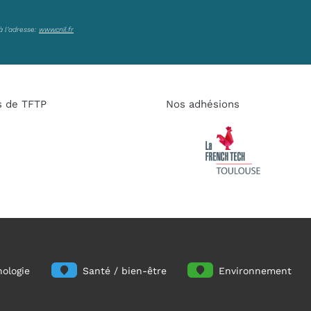
à l’adresse:
www.cnil.fr
s de TFTP
Nos adhésions
ologie
Santé / bien-être
Environnement