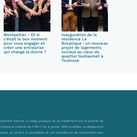
Montpellier - Et si
Inauguration de la
c'était le bon moment
résidence Le
pour vous engager et
Botanique : un nouveau
créer une entreprise
projet de logements
qui change la donne ?
sociaux au cœur du
quartier Guillaumet à
Toulouse
sivement interne. La base juridique de ce traitement est le contrat de
matique et Liberté de n°78-17 du 6 janvier 1978 modifiée, au Règlement
ession, du droit à la portabilité de vos données et de transmettre des