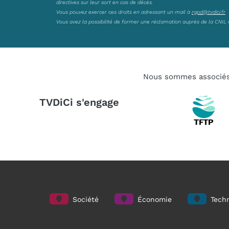
directives sur leur sort en cas de décès.
Vous pouvez exercer ces droits en adressant un mail à
rgpd@tvdici.fr
Vous avez la possibilité de former une réclamation auprès de la CNIL 
Nous sommes associé
TVDiCi s'engage
Société
Économie
Techn