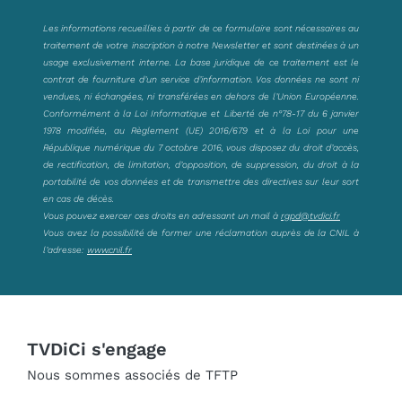
Les informations recueillies à partir de ce formulaire sont nécessaires au
traitement de votre inscription à notre Newsletter et sont destinées à un
usage exclusivement interne. La base juridique de ce traitement est le
contrat de fourniture d’un service d’information. Vos données ne sont ni
vendues, ni échangées, ni transférées en dehors de l’Union Européenne.
Conformément à la Loi Informatique et Liberté de n°78-17 du 6 janvier
1978 modifiée, au Règlement (UE) 2016/679 et à la Loi pour une
République numérique du 7 octobre 2016, vous disposez du droit d’accès,
de rectification, de limitation, d’opposition, de suppression, du droit à la
portabilité de vos données et de transmettre des directives sur leur sort
en cas de décès.
Vous pouvez exercer ces droits en adressant un mail à
rgpd@tvdici.fr
Vous avez la possibilité de former une réclamation auprès de la CNIL à
l’adresse:
www.cnil.fr
TVDiCi s'engage
Nous sommes associés de TFTP