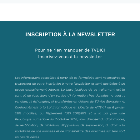
INSCRIPTION À LA NEWSLETTER
Pour ne rien manquer de TVDICI
Inscrivez-vous à la newsletter
Les informations recueillies à partir de ce formulaire sont nécessaires au
traitement de votre inscription à notre Newsletter et sont destinées à un
usage exclusivement interne. La base juridique de ce traitement est le
contrat de fourniture d’un service d’information. Vos données ne sont ni
vendues, ni échangées, ni transférées en dehors de l’Union Européenne.
Conformément à la Loi Informatique et Liberté de n°78-17 du 6 janvier
1978 modifiée, au Règlement (UE) 2016/679 et à la Loi pour une
République numérique du 7 octobre 2016, vous disposez du droit d’accès,
de rectification, de limitation, d’opposition, de suppression, du droit à la
portabilité de vos données et de transmettre des directives sur leur sort
en cas de décès.