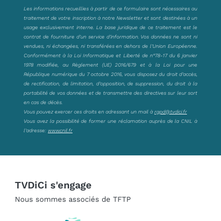
Les informations recueillies à partir de ce formulaire sont nécessaires au
traitement de votre inscription à notre Newsletter et sont destinées à un
usage exclusivement interne. La base juridique de ce traitement est le
contrat de fourniture d’un service d’information. Vos données ne sont ni
vendues, ni échangées, ni transférées en dehors de l’Union Européenne.
Conformément à la Loi Informatique et Liberté de n°78-17 du 6 janvier
1978 modifiée, au Règlement (UE) 2016/679 et à la Loi pour une
République numérique du 7 octobre 2016, vous disposez du droit d’accès,
de rectification, de limitation, d’opposition, de suppression, du droit à la
portabilité de vos données et de transmettre des directives sur leur sort
en cas de décès.
Vous pouvez exercer ces droits en adressant un mail à
rgpd@tvdici.fr
Vous avez la possibilité de former une réclamation auprès de la CNIL à
l’adresse:
www.cnil.fr
TVDiCi s'engage
Nous sommes associés de TFTP