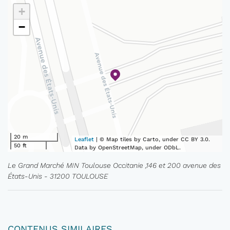
+
−
20 m
Leaflet
| © Map tiles by Carto, under CC BY 3.0.
50 ft
Data by OpenStreetMap, under ODbL.
Le Grand Marché MIN Toulouse Occitanie ,146 et 200 avenue des
États-Unis - 31200 TOULOUSE
CONTENUS SIMILAIRES