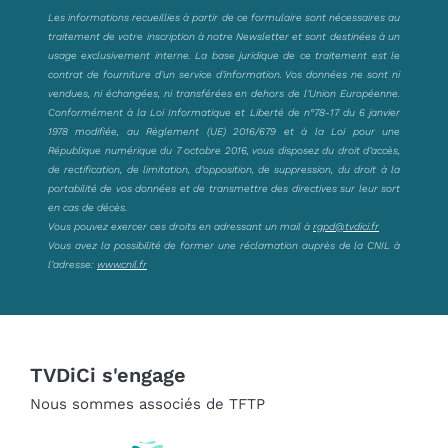
Les informations recueillies à partir de ce formulaire sont nécessaires au
traitement de votre inscription à notre Newsletter et sont destinées à un
usage exclusivement interne. La base juridique de ce traitement est le
contrat de fourniture d’un service d’information. Vos données ne sont ni
vendues, ni échangées, ni transférées en dehors de l’Union Européenne.
Conformément à la Loi Informatique et Liberté de n°78-17 du 6 janvier
1978 modifiée, au Règlement (UE) 2016/679 et à la Loi pour une
République numérique du 7 octobre 2016, vous disposez du droit d’accès,
de rectification, de limitation, d’opposition, de suppression, du droit à la
portabilité de vos données et de transmettre des directives sur leur sort
en cas de décès.
Vous pouvez exercer ces droits en adressant un mail à
rgpd@tvdici.fr
Vous avez la possibilité de former une réclamation auprès de la CNIL à
l’adresse:
www.cnil.fr
TVDiCi s'engage
Nous sommes associés de TFTP