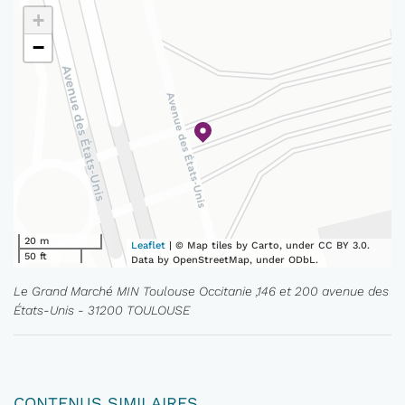
+
−
20 m
Leaflet
| © Map tiles by Carto, under CC BY 3.0.
50 ft
Data by OpenStreetMap, under ODbL.
Le Grand Marché MIN Toulouse Occitanie ,146 et 200 avenue des
États-Unis - 31200 TOULOUSE
CONTENUS SIMILAIRES