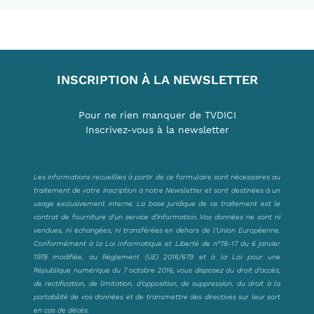
INSCRIPTION À LA NEWSLETTER
Pour ne rien manquer de TVDICI
Inscrivez-vous à la newsletter
Les informations recueillies à partir de ce formulaire sont nécessaires au
traitement de votre inscription à notre Newsletter et sont destinées à un
usage exclusivement interne. La base juridique de ce traitement est le
contrat de fourniture d’un service d’information. Vos données ne sont ni
vendues, ni échangées, ni transférées en dehors de l’Union Européenne.
Conformément à la Loi Informatique et Liberté de n°78-17 du 6 janvier
1978 modifiée, au Règlement (UE) 2016/679 et à la Loi pour une
République numérique du 7 octobre 2016, vous disposez du droit d’accès,
de rectification, de limitation, d’opposition, de suppression, du droit à la
portabilité de vos données et de transmettre des directives sur leur sort
en cas de décès.