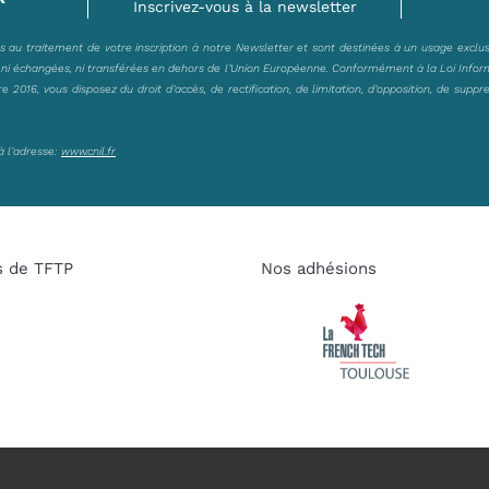
Inscrivez-vous à la newsletter
es au traitement de votre inscription à notre Newsletter et sont destinées à un usage exclu
, ni échangées, ni transférées en dehors de l’Union Européenne. Conformément à la Loi Infor
2016, vous disposez du droit d’accès, de rectification, de limitation, d’opposition, de suppr
à l’adresse:
www.cnil.fr
s de TFTP
Nos adhésions