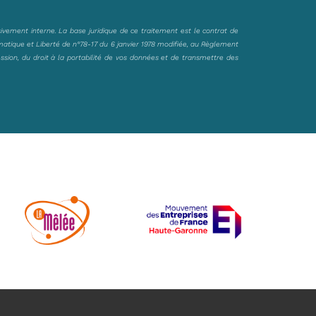
sivement interne. La base juridique de ce traitement est le contrat de
matique et Liberté de n°78-17 du 6 janvier 1978 modifiée, au Règlement
ession, du droit à la portabilité de vos données et de transmettre des