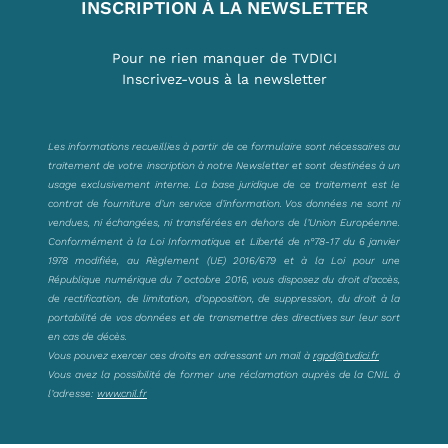
INSCRIPTION À LA NEWSLETTER
Pour ne rien manquer de TVDICI
Inscrivez-vous à la newsletter
Les informations recueillies à partir de ce formulaire sont nécessaires au
traitement de votre inscription à notre Newsletter et sont destinées à un
usage exclusivement interne. La base juridique de ce traitement est le
contrat de fourniture d’un service d’information. Vos données ne sont ni
vendues, ni échangées, ni transférées en dehors de l’Union Européenne.
Conformément à la Loi Informatique et Liberté de n°78-17 du 6 janvier
1978 modifiée, au Règlement (UE) 2016/679 et à la Loi pour une
République numérique du 7 octobre 2016, vous disposez du droit d’accès,
de rectification, de limitation, d’opposition, de suppression, du droit à la
portabilité de vos données et de transmettre des directives sur leur sort
en cas de décès.
Vous pouvez exercer ces droits en adressant un mail à
rgpd@tvdici.fr
Vous avez la possibilité de former une réclamation auprès de la CNIL à
l’adresse:
www.cnil.fr