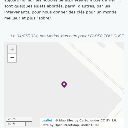
aujourd'hui sur les notions de sobrietés et mode de vie? ...
sont quelques sujets abordés, parmi d'autres, par les
intervenants, pour nous donner des clés pour un monde
meilleur et plus "sobre".
Le 04/07/2024, par Marina Marchetti pour LEADER TOULOUSE
+
−
20 m
Leaflet
| © Map tiles by Carto, under CC BY 3.0.
50 ft
Data by OpenStreetMap, under ODbL.