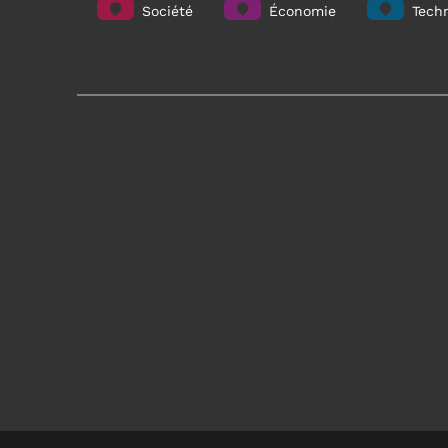
Société
Économie
Techn