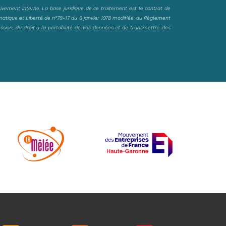
sivement interne. La base juridique de ce traitement est le contrat de
matique et Liberté de n°78-17 du 6 janvier 1978 modifiée, au Règlement
ession, du droit à la portabilité de vos données et de transmettre des