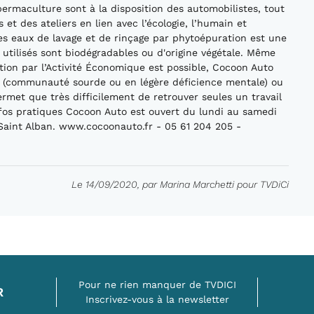
ermaculture sont à la disposition des automobilistes, tout
et des ateliers en lien avec l’écologie, l’humain et
des eaux de lavage et de rinçage par phytoépuration est une
 utilisés sont biodégradables ou d'origine végétale. Même
ertion par l’Activité Économique est possible, Cocoon Auto
 (communauté sourde ou en légère déficience mentale) ou
permet que très difficilement de retrouver seules un travail
nfos pratiques Cocoon Auto est ouvert du lundi au samedi
 Saint Alban. www.cocoonauto.fr - 05 61 204 205 -
Le 14/09/2020, par Marina Marchetti pour TVDiCi
Pour ne rien manquer de TVDICI
R
Inscrivez-vous à la newsletter