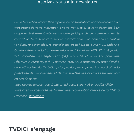
Inscrivez-vous à la newsletter
Les informations recueillies à partir de ce formulaire sont nécessaires au
traitement de votre inscription à notre Newsletter et sont destinées à un
usage exclusivement interne. La base juridique de ce traitement est le
contrat de fourniture d’un service d’information. Vos données ne sont ni
vendues, ni échangées, ni transférées en dehors de l’Union Européenne.
Conformément à la Loi Informatique et Liberté de n°78-17 du 6 janvier
1978 modifiée, au Règlement (UE) 2016/679 et à la Loi pour une
République numérique du 7 octobre 2016, vous disposez du droit d’accès,
de rectification, de limitation, d’opposition, de suppression, du droit à la
portabilité de vos données et de transmettre des directives sur leur sort
en cas de décès.
Vous pouvez exercer ces droits en adressant un mail à
rgpd@tvdici.fr
Vous avez la possibilité de former une réclamation auprès de la CNIL à
l’adresse:
www.cnil.fr
TVDiCi s'engage