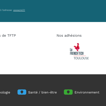
à l’adresse:
www.cnil.fr
s de TFTP
Nos adhésions
ologie
Santé / bien-être
Environnement