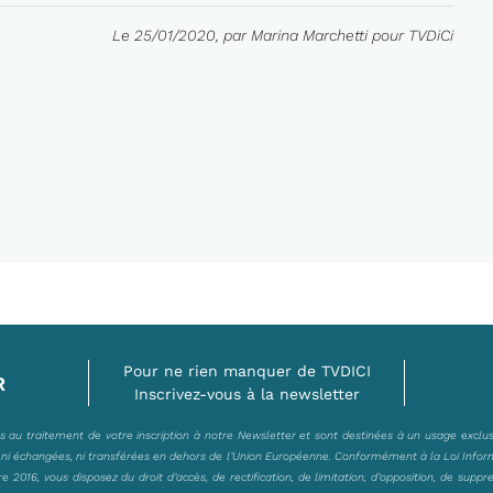
Le 25/01/2020, par Marina Marchetti pour TVDiCi
Pour ne rien manquer de TVDICI
R
Inscrivez-vous à la newsletter
es au traitement de votre inscription à notre Newsletter et sont destinées à un usage exclu
, ni échangées, ni transférées en dehors de l’Union Européenne. Conformément à la Loi Infor
2016, vous disposez du droit d’accès, de rectification, de limitation, d’opposition, de suppr