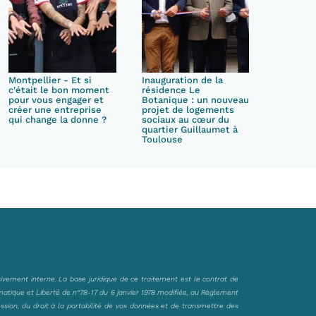
Montpellier - Et si
Inauguration de la
c'était le bon moment
résidence Le
pour vous engager et
Botanique : un nouveau
créer une entreprise
projet de logements
qui change la donne ?
sociaux au cœur du
quartier Guillaumet à
Toulouse
sivement interne. La base juridique de ce traitement est le contrat de
matique et Liberté de n°78-17 du 6 janvier 1978 modifiée, au Règlement
ession, du droit à la portabilité de vos données et de transmettre des