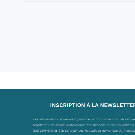
INSCRIPTION À LA NEWSLETTE
Les informations recueillies à partir de ce formulaire sont nécessair
fourniture d’un service d’information. Vos données ne sont ni vendues
(UE) 2016/679 et à la Loi pour une République numérique du 7 octobre 