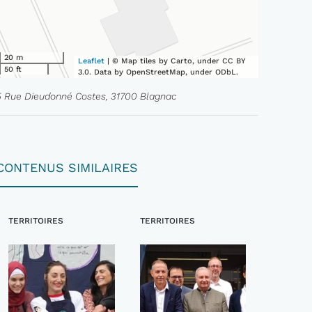
20 m
Leaflet
| © Map tiles by Carto, under CC BY
50 ft
3.0. Data by OpenStreetMap, under ODbL.
5 Rue Dieudonné Costes, 31700 Blagnac
CONTENUS SIMILAIRES
TERRITOIRES
TERRITOIRES