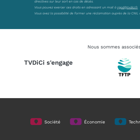
directives sur leur sort en cas de décès.
Vous pouvez exercer ces droits en adressant un mail à
rgpd@tvdici.fr
Vous avez la possibilité de former une réclamation auprès de la CNIL 
Nous sommes associé
TVDiCi s'engage
Société
Économie
Techn