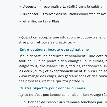
Accepter
– reconnaître la réalité sans la subir ;
s’Adapter
– trouver des solutions concrètes et avan
et enfin, se faire
Plaisir
« Quand on accepte une situation, explique-t-elle, on
stress, on retrouve sa créativité. »
Entre douleurs, beauté et pragmatisme
Dès le départ, les épreuves s’enchaînent : une côte fr
solitude. « Je ne pouvais rien changer : ni le climat, ni
Malgré tout, elle avance : bus, ferries, randonnées, 
les deux jours ( et exceptionnellement 11 h en une se
« J’ai mangé des chips, des gâteaux secs et des tomate
des paysages, c’est ça qui m’a portée. »
Quatre objectifs pour donner du sens
Agnès ne s’est pas lancée sans raison. Son voyage ré
Donner de l’espoir aux femmes touchées par u
possible.