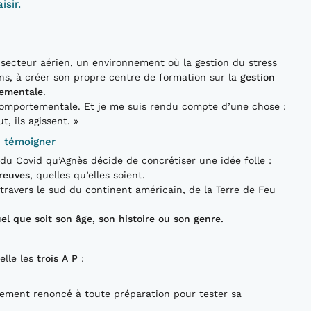
isir.
 secteur aérien, un environnement où la gestion du stress
ans, à créer son propre centre de formation sur la
gestion
tementale
.
comportementale. Et je me suis rendu compte d’une chose :
, ils agissent. »
e témoigner
du Covid qu’Agnès décide de concrétiser une idée folle :
preuves
, quelles qu’elles soient.
travers le sud du continent américain, de la Terre de Feu
l que soit son âge, son histoire ou son genre.
elle les
trois A P
:
rement renoncé à toute préparation pour tester sa