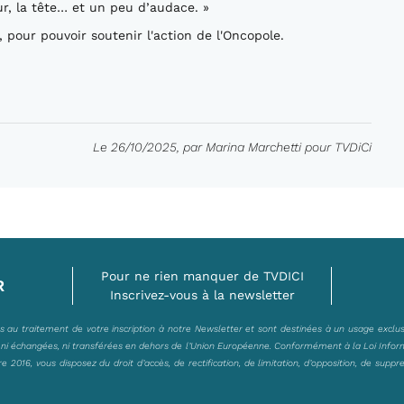
œur, la tête… et un peu d’audace. »
, pour pouvoir soutenir l'action de l'Oncopole.
Le 26/10/2025, par Marina Marchetti pour TVDiCi
Pour ne rien manquer de TVDICI
R
Inscrivez-vous à la newsletter
es au traitement de votre inscription à notre Newsletter et sont destinées à un usage exclu
, ni échangées, ni transférées en dehors de l’Union Européenne. Conformément à la Loi Infor
2016, vous disposez du droit d’accès, de rectification, de limitation, d’opposition, de suppr