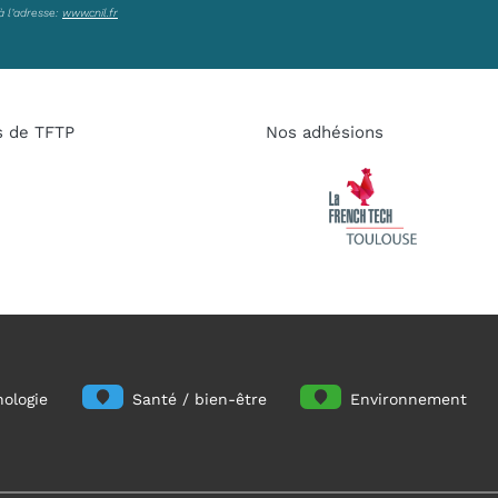
à l’adresse:
www.cnil.fr
s de TFTP
Nos adhésions
ologie
Santé / bien-être
Environnement