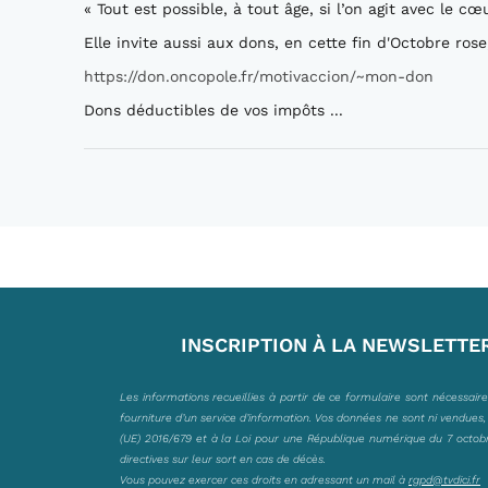
« Tout est possible, à tout âge, si l’on agit avec le c
Elle invite aussi aux dons, en cette fin d'Octobre rose
https://don.oncopole.fr/motivaccion/~mon-don
Dons déductibles de vos impôts ...
INSCRIPTION À LA NEWSLETTE
Les informations recueillies à partir de ce formulaire sont nécessair
fourniture d’un service d’information. Vos données ne sont ni vendues
(UE) 2016/679 et à la Loi pour une République numérique du 7 octobre 
directives sur leur sort en cas de décès.
Vous pouvez exercer ces droits en adressant un mail à
rgpd@tvdici.fr