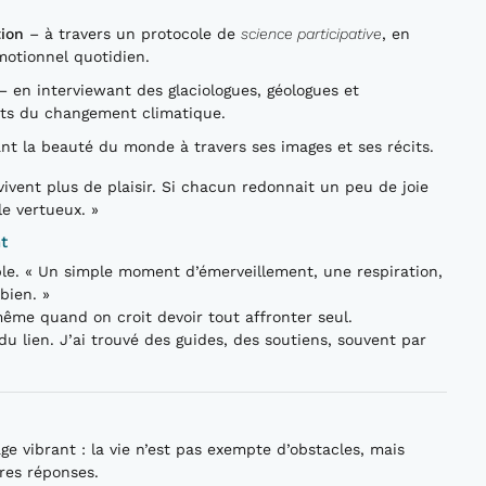
tion
– à travers un protocole de
science participative
, en
motionnel quotidien.
– en interviewant des glaciologues, géologues et
ts du changement climatique.
t la beauté du monde à travers ses images et ses récits.
 vivent plus de plaisir. Si chacun redonnait un peu de joie
le vertueux. »
t
ible. « Un simple moment d’émerveillement, une respiration,
bien. »
même quand on croit devoir tout affronter seul.
u lien. J’ai trouvé des guides, des soutiens, souvent par
ge vibrant : la vie n’est pas exempte d’obstacles, mais
res réponses.