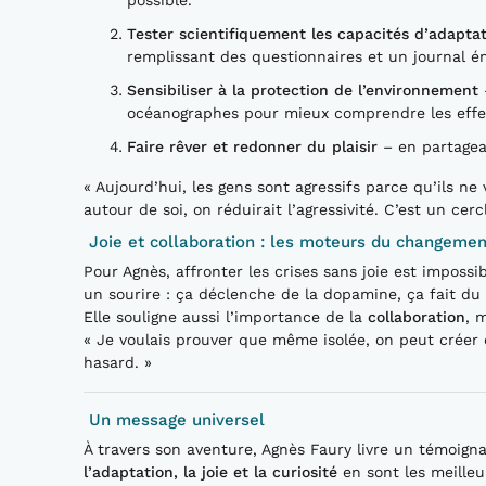
Tester scientifiquement les capacités d’adapta
remplissant des questionnaires et un journal é
Sensibiliser à la protection de l’environnement
océanographes pour mieux comprendre les effe
Faire rêver et redonner du plaisir
– en partagean
« Aujourd’hui, les gens sont agressifs parce qu’ils ne
autour de soi, on réduirait l’agressivité. C’est un cerc
Joie et collaboration : les moteurs du changemen
Pour Agnès, affronter les crises sans joie est imposs
un sourire : ça déclenche de la dopamine, ça fait du 
Elle souligne aussi l’importance de la
collaboration
, 
« Je voulais prouver que même isolée, on peut créer d
hasard. »
Un message universel
À travers son aventure, Agnès Faury livre un témoigna
l’adaptation, la joie et la curiosité
en sont les meilleu