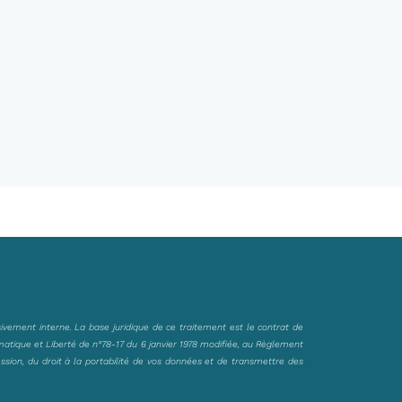
sivement interne. La base juridique de ce traitement est le contrat de
matique et Liberté de n°78-17 du 6 janvier 1978 modifiée, au Règlement
ession, du droit à la portabilité de vos données et de transmettre des