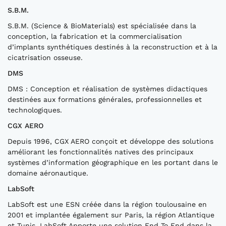
S.B.M.
S.B.M. (Science & BioMaterials) est spécialisée dans la
conception, la fabrication et la commercialisation
d’implants synthétiques destinés à la reconstruction et à la
cicatrisation osseuse.
DMS
DMS : Conception et réalisation de systèmes didactiques
destinées aux formations générales, professionnelles et
technologiques.
CGX AERO
Depuis 1996, CGX AERO conçoit et développe des solutions
améliorant les fonctionnalités natives des principaux
systèmes d’information géographique en les portant dans le
domaine aéronautique.
LabSoft
LabSoft est une ESN créée dans la région toulousaine en
2001 et implantée également sur Paris, la région Atlantique
et Tunis. LabSoft Apporte une solution End To End dans la