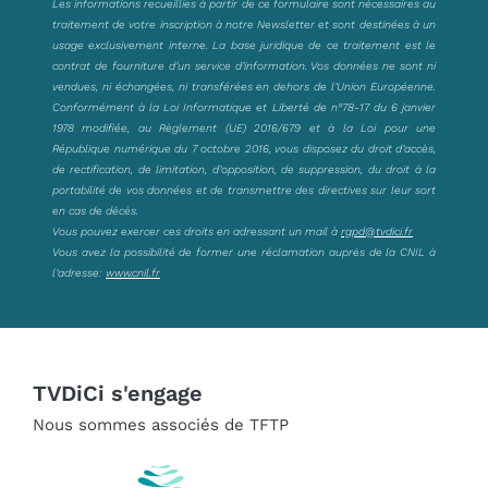
Les informations recueillies à partir de ce formulaire sont nécessaires au
traitement de votre inscription à notre Newsletter et sont destinées à un
usage exclusivement interne. La base juridique de ce traitement est le
contrat de fourniture d’un service d’information. Vos données ne sont ni
vendues, ni échangées, ni transférées en dehors de l’Union Européenne.
Conformément à la Loi Informatique et Liberté de n°78-17 du 6 janvier
1978 modifiée, au Règlement (UE) 2016/679 et à la Loi pour une
République numérique du 7 octobre 2016, vous disposez du droit d’accès,
de rectification, de limitation, d’opposition, de suppression, du droit à la
portabilité de vos données et de transmettre des directives sur leur sort
en cas de décès.
Vous pouvez exercer ces droits en adressant un mail à
rgpd@tvdici.fr
Vous avez la possibilité de former une réclamation auprès de la CNIL à
l’adresse:
www.cnil.fr
TVDiCi s'engage
Nous sommes associés de TFTP