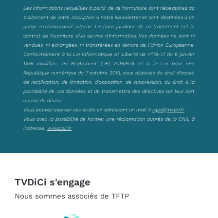
Les informations recueillies à partir de ce formulaire sont nécessaires au
traitement de votre inscription à notre Newsletter et sont destinées à un
usage exclusivement interne. La base juridique de ce traitement est le
contrat de fourniture d’un service d’information. Vos données ne sont ni
vendues, ni échangées, ni transférées en dehors de l’Union Européenne.
Conformément à la Loi Informatique et Liberté de n°78-17 du 6 janvier
1978 modifiée, au Règlement (UE) 2016/679 et à la Loi pour une
République numérique du 7 octobre 2016, vous disposez du droit d’accès,
de rectification, de limitation, d’opposition, de suppression, du droit à la
portabilité de vos données et de transmettre des directives sur leur sort
en cas de décès.
Vous pouvez exercer ces droits en adressant un mail à
rgpd@tvdici.fr
Vous avez la possibilité de former une réclamation auprès de la CNIL à
l’adresse:
www.cnil.fr
TVDiCi s'engage
Nous sommes associés de TFTP