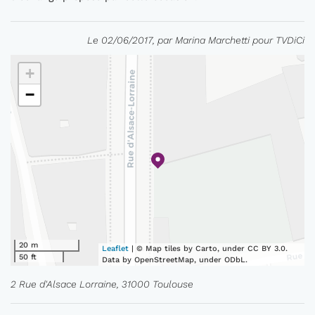
Le 02/06/2017, par Marina Marchetti pour TVDiCi
+
−
20 m
Leaflet
| © Map tiles by Carto, under CC BY 3.0.
50 ft
Data by OpenStreetMap, under ODbL.
2 Rue d'Alsace Lorraine, 31000 Toulouse