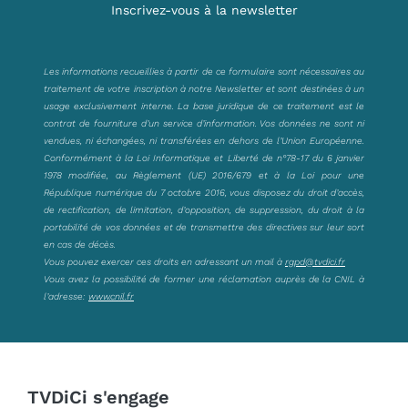
Inscrivez-vous à la newsletter
Les informations recueillies à partir de ce formulaire sont nécessaires au
traitement de votre inscription à notre Newsletter et sont destinées à un
usage exclusivement interne. La base juridique de ce traitement est le
contrat de fourniture d’un service d’information. Vos données ne sont ni
vendues, ni échangées, ni transférées en dehors de l’Union Européenne.
Conformément à la Loi Informatique et Liberté de n°78-17 du 6 janvier
1978 modifiée, au Règlement (UE) 2016/679 et à la Loi pour une
République numérique du 7 octobre 2016, vous disposez du droit d’accès,
de rectification, de limitation, d’opposition, de suppression, du droit à la
portabilité de vos données et de transmettre des directives sur leur sort
en cas de décès.
Vous pouvez exercer ces droits en adressant un mail à
rgpd@tvdici.fr
Vous avez la possibilité de former une réclamation auprès de la CNIL à
l’adresse:
www.cnil.fr
TVDiCi s'engage