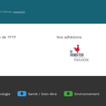
à l’adresse:
www.cnil.fr
s de TFTP
Nos adhésions
ologie
Santé / bien-être
Environnement