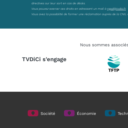
directives sur leur sort en cas de décès.
Vous pouvez exercer ces droits en adressant un mail à
rgpd@tvdici.fr
Vous avez la possibilité de former une réclamation auprès de la CNIL 
Nous sommes associé
TVDiCi s'engage
Société
Économie
Techn