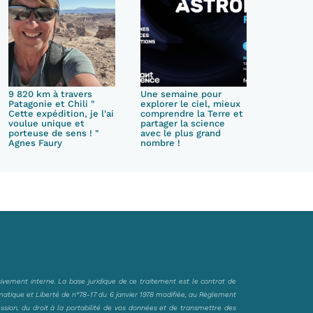
9 820 km à travers
Une semaine pour
Patagonie et Chili "
explorer le ciel, mieux
Cette expédition, je l'ai
comprendre la Terre et
voulue unique et
partager la science
porteuse de sens ! "
avec le plus grand
Agnes Faury
nombre !
sivement interne. La base juridique de ce traitement est le contrat de
matique et Liberté de n°78-17 du 6 janvier 1978 modifiée, au Règlement
ession, du droit à la portabilité de vos données et de transmettre des