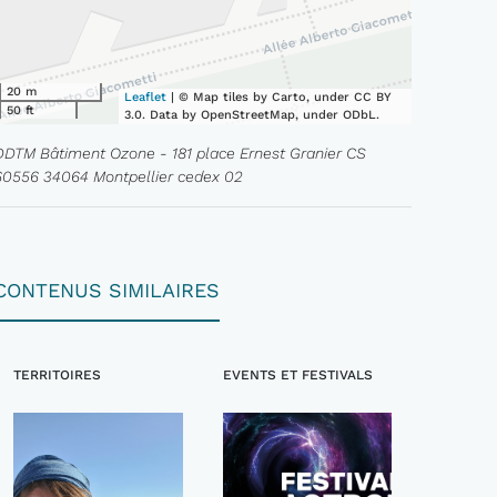
20 m
Leaflet
| © Map tiles by Carto, under CC BY
50 ft
3.0. Data by OpenStreetMap, under ODbL.
DDTM Bâtiment Ozone - 181 place Ernest Granier CS
60556 34064 Montpellier cedex 02
CONTENUS SIMILAIRES
TERRITOIRES
EVENTS ET FESTIVALS