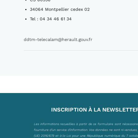
34064 Montpellier cedex 02
Tel : 04 34 46 61 34
ddtm-telecalam@herault.gouv.fr
INSCRIPTION À LA NEWSLETTE
Les informations recueillies à partir de ce formulaire sont nécessair
fourniture d’un service d’information. Vos données ne sont ni vendues
(UE) 2016/679 et à la Loi pour une République numérique du 7 octobre 