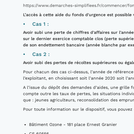
https://www.demarches-simplifiees.fr/commencer/fon
L’accès à cette aide du fonds d'urgence est possible vi
• Cas 1 :
Avoir subi une perte de chiffres d'affaires sur l'ann
sur le dernier exercice comptable clos (perte supéri
de son endettement bancaire (année blanche par ex
• Cas 2 :
Avoir subi des pertes de récoltes supérieures ou égal
Pour chacun des cas ci-dessus, l’année de référence
l’exploitant, en choisissant soit l’année 2020 soit l’a
A l’issue du dépôt des demandes d’aides, une grille 
compte outre les taux de pertes, les situations individ
que : jeunes agriculteurs, reconsolidation des empru
Pour toute information sur le dispositif, vous pouvez
Bâtiment Ozone - 181 place Ernest Granier
CS 60556