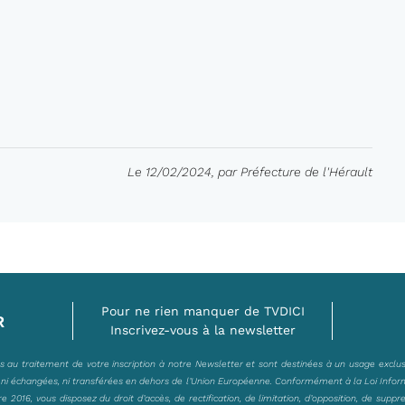
Le 12/02/2024, par Préfecture de l'Hérault
Pour ne rien manquer de TVDICI
R
Inscrivez-vous à la newsletter
es au traitement de votre inscription à notre Newsletter et sont destinées à un usage exclu
, ni échangées, ni transférées en dehors de l’Union Européenne. Conformément à la Loi Infor
2016, vous disposez du droit d’accès, de rectification, de limitation, d’opposition, de suppr