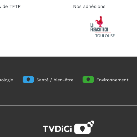
s de TFTP
Nos adhésions
ologie
Santé / bien-être
Environnement