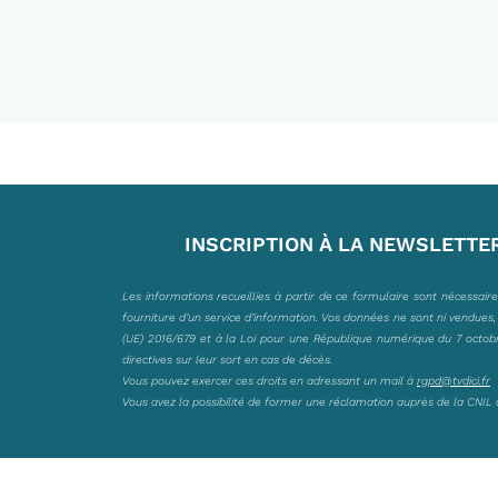
INSCRIPTION À LA NEWSLETTE
Les informations recueillies à partir de ce formulaire sont nécessair
fourniture d’un service d’information. Vos données ne sont ni vendues
(UE) 2016/679 et à la Loi pour une République numérique du 7 octobre 
directives sur leur sort en cas de décès.
Vous pouvez exercer ces droits en adressant un mail à
rgpd@tvdici.fr
Vous avez la possibilité de former une réclamation auprès de la CNIL 