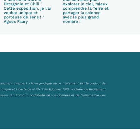
Patagonie et Chili "
explorer le ciel, mieux
Cette expédition, je l'ai
comprendre la Terre et
voulue unique et
partager la science
porteuse de sens ! "
avec le plus grand
Agnes Faury
nombre !
sivement interne. La base juridique de ce traitement est le contrat de
matique et Liberté de n°78-17 du 6 janvier 1978 modifiée, au Règlement
ession, du droit à la portabilité de vos données et de transmettre des