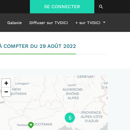
SE CONNECTER
Galaxie
Diffuser sur TVDiCi
+ sur TVDiCi
 À COMPTER DU 29 AOÛT 2022
+
−
5