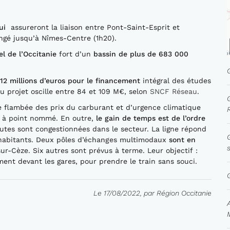
qui
assureront la liaison entre Pont-Saint-Esprit et
ngé jusqu’à Nîmes-Centre (1h20).
el de l’Occitanie
fort d’un
bassin de plus de 683 000
12 millions d’euros pour le financement
intégral des études
du projet oscille entre 84 et 109 M€, selon
SNCF Réseau
.
de flambée des prix du carburant et d’urgence climatique
e à point nommé. En outre,
le gain de temps est de l’ordre
routes sont congestionnées dans le secteur. La ligne répond
habitants.
Deux pôles d’échanges multimodaux
sont en
ur-Cèze. Six autres sont prévus à terme. Leur objectif :
ment devant les gares, pour prendre le train sans souci.
Le 17/08/2022, par Région Occitanie