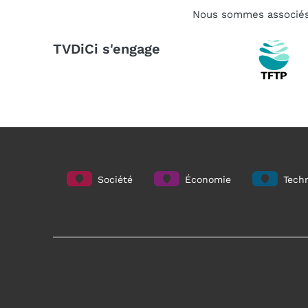
Nous sommes associé
TVDiCi s'engage
Société
Économie
Techn