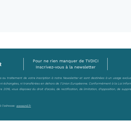
Pour ne rien manquer de TVDICI
R
Inscrivez-vous à la newsletter
es au traitement de votre inscription à notre Newsletter et sont destinées à un usage exclu
, ni échangées, ni transférées en dehors de l’Union Européenne. Conformément à la Loi Infor
2016, vous disposez du droit d’accès, de rectification, de limitation, d’opposition, de suppr
à l’adresse:
www.cnil.fr