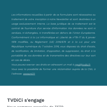
Les informations recueillies à partir de ce formulaire sont nécessaires au
traitement de votre inscription à notre Newsletter et sont destinées à un
usage exclusivement interne. La base juridique de ce traitement est le
contrat de fourniture d’un service d’information. Vos données ne sont ni
vendues, ni échangées, ni transférées en dehors de l’Union Européenne.
Conformément à la Loi Informatique et Liberté de n°78-17 du 6 janvier
1978 modifiée, au Règlement (UE) 2016/679 et à la Loi pour une
République numérique du 7 octobre 2016, vous disposez du droit d’accès,
de rectification, de limitation, d’opposition, de suppression, du droit à la
portabilité de vos données et de transmettre des directives sur leur sort
en cas de décès.
Vous pouvez exercer ces droits en adressant un mail à
rgpd@tvdici.fr
Vous avez la possibilité de former une réclamation auprès de la CNIL à
l’adresse:
www.cnil.fr
TVDiCi s'engage
Nous sommes associés de TFTP