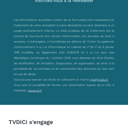
Inscrivez-vous à la newsletter
Les informations recueillies à partir de ce formulaire sont nécessaires au
traitement de votre inscription à notre Newsletter et sont destinées à un
usage exclusivement interne. La base juridique de ce traitement est le
contrat de fourniture d’un service d’information. Vos données ne sont ni
vendues, ni échangées, ni transférées en dehors de l’Union Européenne.
Conformément à la Loi Informatique et Liberté de n°78-17 du 6 janvier
1978 modifiée, au Règlement (UE) 2016/679 et à la Loi pour une
République numérique du 7 octobre 2016, vous disposez du droit d’accès,
de rectification, de limitation, d’opposition, de suppression, du droit à la
portabilité de vos données et de transmettre des directives sur leur sort
en cas de décès.
Vous pouvez exercer ces droits en adressant un mail à
rgpd@tvdici.fr
Vous avez la possibilité de former une réclamation auprès de la CNIL à
l’adresse:
www.cnil.fr
TVDiCi s'engage