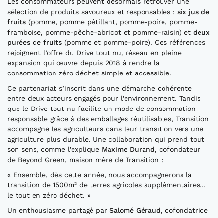
Les consommateurs peuvent désormais retrouver une
sélection de produits savoureux et responsables :
six jus de
fruits
(pomme, pomme pétillant, pomme-poire, pomme-
framboise, pomme-pêche-abricot et pomme-raisin) et
deux
purées de fruits
(pomme et pomme-poire). Ces références
rejoignent l’offre du Drive tout nu, réseau en pleine
expansion qui œuvre depuis 2018 à rendre la
consommation zéro déchet simple et accessible.
Ce partenariat s’inscrit dans une démarche cohérente
entre deux acteurs engagés pour l’environnement. Tandis
que le Drive tout nu facilite un mode de consommation
responsable grâce à des emballages réutilisables, Transition
accompagne les agriculteurs dans leur transition vers une
agriculture plus durable. Une collaboration qui prend tout
son sens, comme l’explique
Maxime Durand
, cofondateur
de Beyond Green, maison mère de Transition :
« Ensemble, dès cette année, nous accompagnerons la
transition de 1500m² de terres agricoles supplémentaires…
le tout en zéro déchet. »
Un enthousiasme partagé par
Salomé Géraud
, cofondatrice