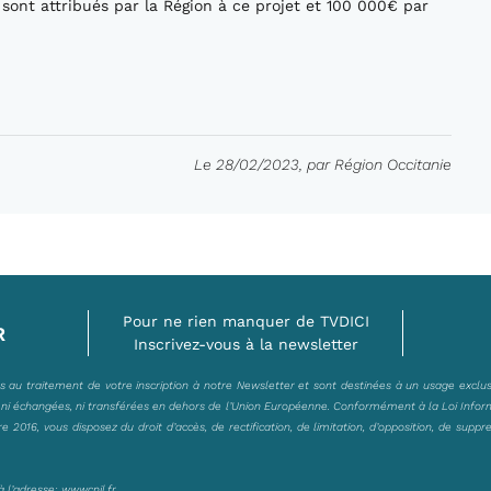
sont attribués par la Région à ce projet et 100 000€ par
Le 28/02/2023, par Région Occitanie
Pour ne rien manquer de TVDICI
R
Inscrivez-vous à la newsletter
es au traitement de votre inscription à notre Newsletter et sont destinées à un usage exclu
, ni échangées, ni transférées en dehors de l’Union Européenne. Conformément à la Loi Infor
2016, vous disposez du droit d’accès, de rectification, de limitation, d’opposition, de suppr
à l’adresse:
www.cnil.fr