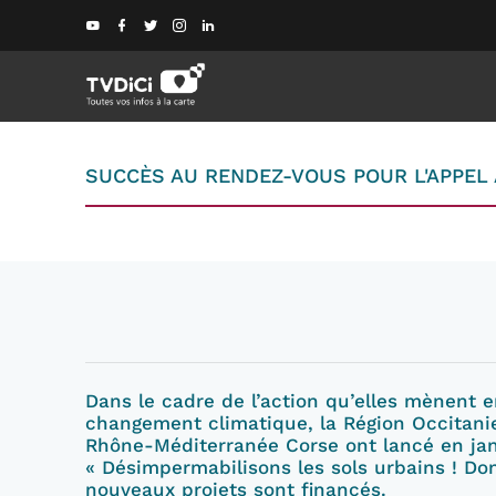
SUCCÈS AU RENDEZ-VOUS POUR L'APPEL À
Dans le cadre de l’action qu’elle
s
mène
nt
e
changement climatique, la Région
Occitan
Rhône-Méditerranée Corse ont lancé
en ja
«
Désimpermabilisons
les sols urbains
! Do
nouveaux projets
sont
financés
.