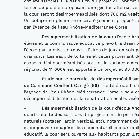
ont été associés à la définition du projet qui prévo
temps de pluie en proposant une gestion alternative 
la cour seront désimperméabilisés dont 706 m2 végéta
Un potager en pleine terre sera également proposé a
par l’Agence de l’eau Rhône-Méditerranée Corse.
-
Désimperméabilisation
de la cour d’école
Arr
élèves et la communauté éducative prévoit la désimp
l’école par la mise en œuvre d’aires de jeux en sols 
drainants. Les eaux de toitures et celles provenant 
espaces désimperméabilisés portant la surface concer
régional de
11
000€
est apporté à ce projet et 90 00
-
Etude sur le potentiel de
désimperméabilisat
de Commune Conflent
Canigó
(66)
: cette étude fin
l’Agence de l’eau Rhône-Méditerranée Corse, vise à dé
désimperméabilisation et la renaturation écoles visée
-
Désimperméabilisation
de la cour d’école And
quasi-totalité des surfaces du projets sont impermé
naturels (potager, jardin vertical, etc), notamment 
et de pouvoir récupérer les eaux naturelles pour faci
éducatif, la cour sera ouverte aux habitants pour lutt