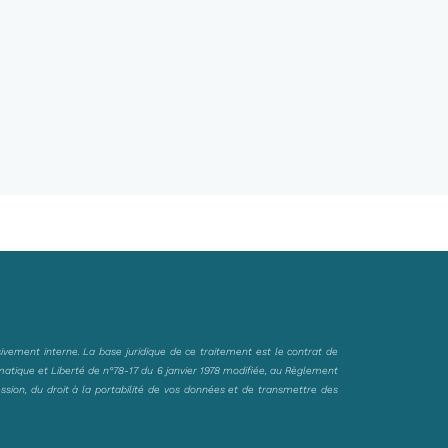
sivement interne. La base juridique de ce traitement est le contrat de
matique et Liberté de n°78-17 du 6 janvier 1978 modifiée, au Règlement
ession, du droit à la portabilité de vos données et de transmettre des