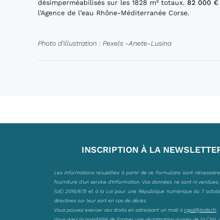
désimperméabilisés sur les 1828 m² totaux.
82
000 €
l’Agence de l’eau Rhône-Méditerranée Corse.
Photo d'illustration : Pexels -Anete-Lusina
INSCRIPTION À LA NEWSLETTE
Les informations recueillies à partir de ce formulaire sont nécessair
fourniture d’un service d’information. Vos données ne sont ni vendues
(UE) 2016/679 et à la Loi pour une République numérique du 7 octobre 
directives sur leur sort en cas de décès.
Vous pouvez exercer ces droits en adressant un mail à
rgpd@tvdici.fr
Vous avez la possibilité de former une réclamation auprès de la CNIL 