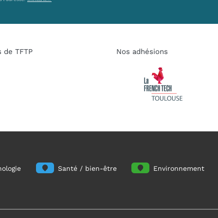
s de TFTP
Nos adhésions
ologie
Santé / bien-être
Environnement