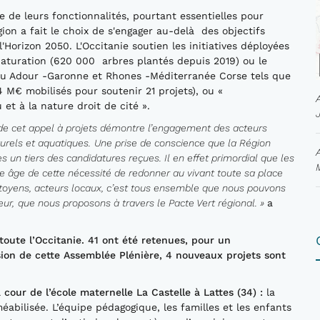
rte de leurs fonctionnalités, pourtant essentielles pour
gion a fait le choix de s'engager au-delà des objectifs
à l'Horizon 2050. L'Occitanie soutien les initiatives déployées
naturation (620 000 arbres plantés depuis 2019) ou le
eau Adour -Garonne et Rhones -Méditerranée Corse tels que
 M€ mobilisés pour soutenir 21 projets), ou «
et à la nature droit de cité ».
de cet appel à projets démontre
l’engagement
des acteurs
urels et aquatiques.
Une prise de conscience que la Région
 un tiers des candidatures reçues.
Il en effet primordial que les
e âge de cette nécessité de redonner au vivant toute sa place
citoyens, acteurs locaux, c’est tous ensemble que nous pouvons
ur,
que nous proposons à travers le
Pacte Vert
régional.
»
a
toute l’Occitanie. 41 ont été
retenu
e
s
, pour un
on de cette Assemblée Plénière, 4 nouveaux projets sont
 cour de l’école
maternelle La
Castelle
à Lattes
(34)
:
la
bilisée. L’équipe pédagogique, les familles et les enfants