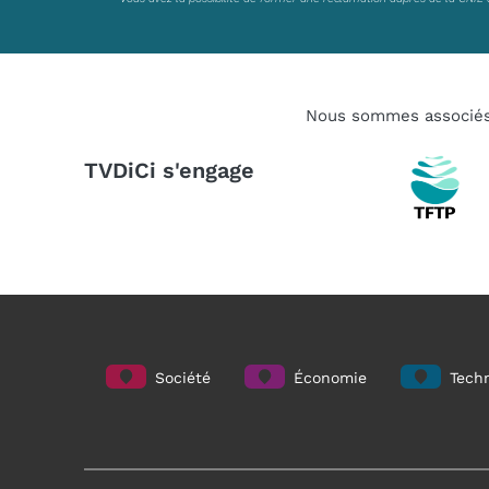
Nous sommes associé
TVDiCi s'engage
Société
Économie
Techn