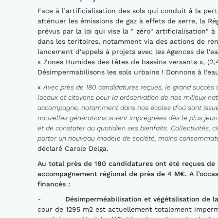
Face à l’artificialisation des sols qui conduit à la pe
atténuer les émissions de gaz à effets de serre, la Ré
prévus par la loi qui vise la " zéro" artificialisation" 
dans les teritoires, notamment via des actions de re
lancement d'appels à projets avec les Agences de l'
« Zones Humides des têtes de bassins versants », (2,4
Désimpermabilisons les sols urbains ! Donnons à l’eau 
«
Avec près de 180 candidatures reçues, le
grand
succès 
locaux et citoyens pour la préservation de nos milieux nat
accompagne, notamment dans nos écoles d’où sont issues
nouvelles générations soient
imprégnées
dès le plus jeun
et de constater au quotidien ses bienfaits
.
Collectivités, 
porter
un
nouveau modèle de société
, moins consommate
déclaré Carole Delga.
Au total près de 180 candidatures
ont été reçues de 
accompagnement régional de près de 4 M€. A l’occasi
financés
:
-
Désimperméabilisation
et végétalisation de la
cour de 1295 m2 est actuellement totalement imperméa