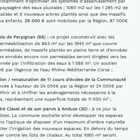
it notamment d’optimiser les systèmes d’assainissement par
paysagère des eaux pluviales ; 1060 m2 sur les 1 295 m2 de
lisés et 5 nouveaux arbres plantés ainsi que des massifs.
ux enfants.
29
000 €
sont mobilisés par la Région, 87 000€
els
de Perpignan (66)
:
ce projet coconstruit avec les
erméabilisation de 863 m² sur les 1945 m² que couvre
perméables, de massifs plantés en pleine terre et d’enrobés
des enrobés encore non perméables seront dirigées vers les
née par l’infiltration des eaux à 1 588 m². Un soutien
0€ par l’Agence de l’eau Rhône-Méditerranée Corse ;
ion
/ renaturation de 11 cours d'écoles de la Communauté
ancée à hauteur de 24 000€ par la Région et 24 000€ par
finir et à chiffrer les aménagements nécessaires à la
s, représentant une superficie totale de 11 000 m² ;
ré Clavel
et de son parvis à Anduze (30)
:
à ce jour la
ables. La commune souhaite ainsi développer les espaces
dans l’optique de disposer d’un maximum d’ombre naturelle
liter l’irrigation des nouveaux espaces. En dehors du temps
er contre les îlots de chaleur. Au total 1080 m² seront