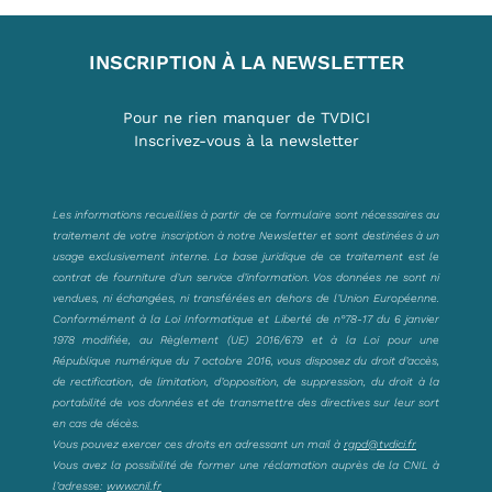
INSCRIPTION À LA NEWSLETTER
Pour ne rien manquer de TVDICI
Inscrivez-vous à la newsletter
Les informations recueillies à partir de ce formulaire sont nécessaires au
traitement de votre inscription à notre Newsletter et sont destinées à un
usage exclusivement interne. La base juridique de ce traitement est le
contrat de fourniture d’un service d’information. Vos données ne sont ni
vendues, ni échangées, ni transférées en dehors de l’Union Européenne.
Conformément à la Loi Informatique et Liberté de n°78-17 du 6 janvier
1978 modifiée, au Règlement (UE) 2016/679 et à la Loi pour une
République numérique du 7 octobre 2016, vous disposez du droit d’accès,
de rectification, de limitation, d’opposition, de suppression, du droit à la
portabilité de vos données et de transmettre des directives sur leur sort
en cas de décès.
Vous pouvez exercer ces droits en adressant un mail à
rgpd@tvdici.fr
Vous avez la possibilité de former une réclamation auprès de la CNIL à
l’adresse:
www.cnil.fr