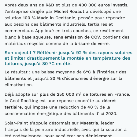
Après
deux ans de R&D
et plus de
400 000 euros investis
,
l’entreprise dirigée par
Michel Rouaut
a développé une
solution
100 % Made in Occitanie
, pensée pour répondre
aux besoins des bâtiments industriels, tertiaires et
commerciaux. Appliqué en trois couches, ce revêtement
blanc à base aqueuse,
sans émission de COV
, contient des
matériaux recyclés comme de la
brisure de verre
.
Son objectif ? Réfléchir jusqu’à 92 % des rayons solaires
et limiter drastiquement la montée en température des
toitures, jusqu’à 80 °C en été.
Le résultat : une baisse moyenne de
6°C à l’intérieur des
bâtiments
et jusqu’à
30 % d’économies d’énergie
sur la
climatisation.
Déjà adopté sur
plus de 250 000 m² de toitures en France
,
le Cool-Roofting est une réponse concrète au
décret
tertiaire
, qui impose une réduction de 40 % de la
consommation énergétique des bâtiments d’ici 2030.
Solar-Paint s’appuie désormais sur
Maestria
, leader
français de la peinture industrielle, avec qui la solution a
été codéveloppée, pour accélérer son
déploiement