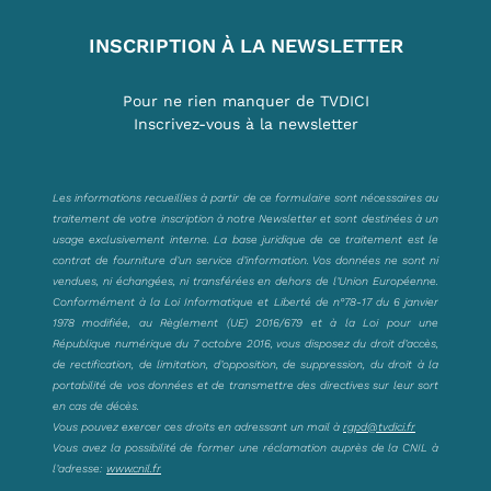
INSCRIPTION À LA NEWSLETTER
Pour ne rien manquer de TVDICI
Inscrivez-vous à la newsletter
Les informations recueillies à partir de ce formulaire sont nécessaires au
traitement de votre inscription à notre Newsletter et sont destinées à un
usage exclusivement interne. La base juridique de ce traitement est le
contrat de fourniture d’un service d’information. Vos données ne sont ni
vendues, ni échangées, ni transférées en dehors de l’Union Européenne.
Conformément à la Loi Informatique et Liberté de n°78-17 du 6 janvier
1978 modifiée, au Règlement (UE) 2016/679 et à la Loi pour une
République numérique du 7 octobre 2016, vous disposez du droit d’accès,
de rectification, de limitation, d’opposition, de suppression, du droit à la
portabilité de vos données et de transmettre des directives sur leur sort
en cas de décès.
Vous pouvez exercer ces droits en adressant un mail à
rgpd@tvdici.fr
Vous avez la possibilité de former une réclamation auprès de la CNIL à
l’adresse:
www.cnil.fr