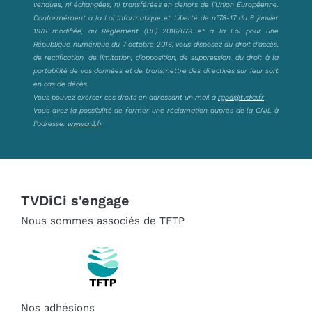
vendues, ni échangées, ni transférées en dehors de l’Union Européenne.
Conformément à la Loi Informatique et Liberté de n°78-17 du 6 janvier
1978 modifiée, au Règlement (UE) 2016/679 et à la Loi pour une
République numérique du 7 octobre 2016, vous disposez du droit d’accès,
de rectification, de limitation, d’opposition, de suppression, du droit à la
portabilité de vos données et de transmettre des directives sur leur sort
en cas de décès.
Vous pouvez exercer ces droits en adressant un mail à
rgpd@tvdici.fr
Vous avez la possibilité de former une réclamation auprès de la CNIL à
l’adresse:
www.cnil.fr
TVDiCi s'engage
Nous sommes associés de TFTP
Nos adhésions