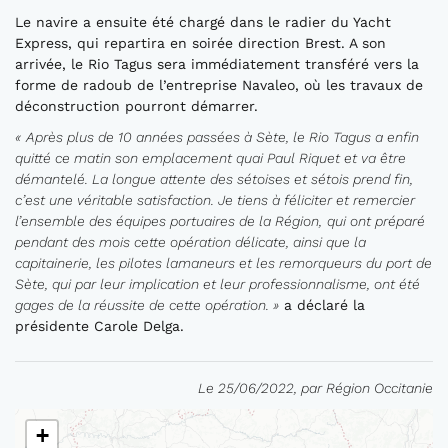
Le navire a ensuite été chargé dans le radier du Yacht
Express, qui repartira en soirée direction Brest. A son
arrivée, le Rio Tagus sera immédiatement transféré vers la
forme de radoub de l’entreprise Navaleo, où les travaux de
déconstruction pourront démarrer.
«
Après plus de 10 années
passées à Sète, le Rio
Tagus
a enfin
quitté
ce matin
son emplacement quai Paul Riquet et va être
démantelé.
La longue attente des sétoises et sétois prend
fin,
c’est une véritable satisfaction.
Je tiens à féliciter
et remercier
l’ensemble des
équipes portuaires de la Région
,
qui ont préparé
pendant des mois cette opération délicate
, ainsi que
l
a
capitainerie, le
s pilotes lamaneurs et
les
remorqueurs du port de
Sè
te
, qui par l
eur implication et leur professionnalisme
,
ont été
gages de la réussite de cette opération
.
»
a déclaré la
présidente Carole Delga.
Le 25/06/2022, par Région Occitanie
+