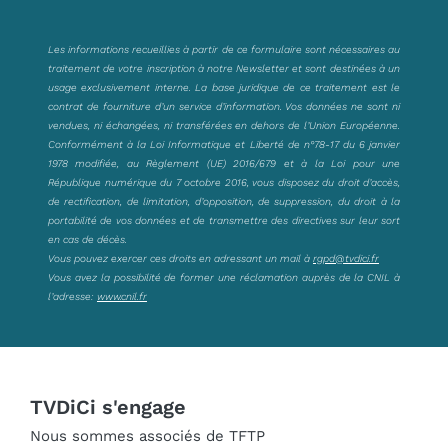
Les informations recueillies à partir de ce formulaire sont nécessaires au
traitement de votre inscription à notre Newsletter et sont destinées à un
usage exclusivement interne. La base juridique de ce traitement est le
contrat de fourniture d’un service d’information. Vos données ne sont ni
vendues, ni échangées, ni transférées en dehors de l’Union Européenne.
Conformément à la Loi Informatique et Liberté de n°78-17 du 6 janvier
1978 modifiée, au Règlement (UE) 2016/679 et à la Loi pour une
République numérique du 7 octobre 2016, vous disposez du droit d’accès,
de rectification, de limitation, d’opposition, de suppression, du droit à la
portabilité de vos données et de transmettre des directives sur leur sort
en cas de décès.
Vous pouvez exercer ces droits en adressant un mail à
rgpd@tvdici.fr
Vous avez la possibilité de former une réclamation auprès de la CNIL à
l’adresse:
www.cnil.fr
TVDiCi s'engage
Nous sommes associés de TFTP