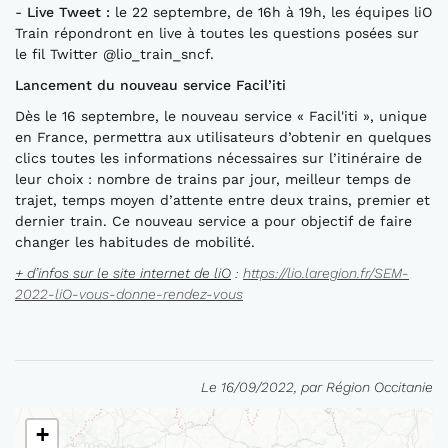
-
Live Tweet :
le 22 septembre, de 16h à 19h, les équipes liO
Train répondront en live à toutes les questions posées sur
le fil Twitter @lio_train_sncf.
Lancement du nouveau service
Facil’iti
Dès le 16 septembre, le nouveau service « Facil'iti », unique
en France, permettra aux utilisateurs d’obtenir en quelques
clics toutes les informations nécessaires sur l’itinéraire de
leur choix : nombre de trains par jour, meilleur temps de
trajet, temps moyen d’attente entre deux trains, premier et
dernier train. Ce nouveau service a pour objectif de faire
changer les habitudes de mobilité.
+ d’infos sur le site internet
de
liO
:
https://lio.laregion.fr/SEM-
2022-liO-vous-donne-rendez-vous
Le 16/09/2022, par Région Occitanie
+