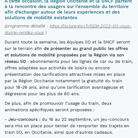
À
cette occasion, la Région Occitanie
et la SNCF
partent
à la rencontre des usagers sur l’ensemble du territoire
afin d’échanger autour de leurs expériences et des
solutions de mobilité existantes
(programme détaillé
:
https://lio.laregion.fr/SEM-2022-liO-vous-
donne-rendez-vous
).
Durant toute la semaine, les équipes liO et la SNCF seront
sur le terrain afin
de présenter au grand
public les offres
et solutions de mobilité proposées par la Région via son
réseau
liO
: abonnements pour les lignes de car ou de train,
offres adaptées aux activités de loisirs ou encore
présentation des tarifications attractives mises en place
par la Région Occitanie notamment la gratuité du train
pour 18-26 ans, ainsi qu’une tarification avantageuse et
dégressive pour les plus de 60 ans.
De plus, afin de promouvoir l’usage du train, deux
animations spécifiques seront proposées :
-
Jeu-concours :
du 16 au 22 septembre, un jeu-concours
sera mis en place pour tenter de remporter des trajets en
train liO, en Occitanie, ainsi que d’autres cadeaux.