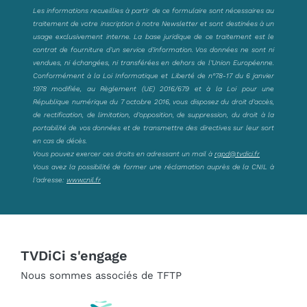
Les informations recueillies à partir de ce formulaire sont nécessaires au
traitement de votre inscription à notre Newsletter et sont destinées à un
usage exclusivement interne. La base juridique de ce traitement est le
contrat de fourniture d’un service d’information. Vos données ne sont ni
vendues, ni échangées, ni transférées en dehors de l’Union Européenne.
Conformément à la Loi Informatique et Liberté de n°78-17 du 6 janvier
1978 modifiée, au Règlement (UE) 2016/679 et à la Loi pour une
République numérique du 7 octobre 2016, vous disposez du droit d’accès,
de rectification, de limitation, d’opposition, de suppression, du droit à la
portabilité de vos données et de transmettre des directives sur leur sort
en cas de décès.
Vous pouvez exercer ces droits en adressant un mail à
rgpd@tvdici.fr
Vous avez la possibilité de former une réclamation auprès de la CNIL à
l’adresse:
www.cnil.fr
TVDiCi s'engage
Nous sommes associés de TFTP