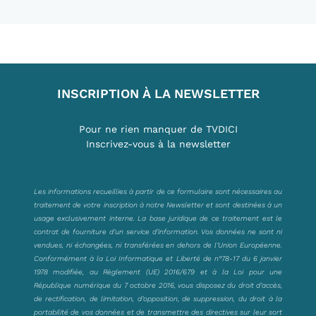
INSCRIPTION À LA NEWSLETTER
Pour ne rien manquer de TVDICI
Inscrivez-vous à la newsletter
Les informations recueillies à partir de ce formulaire sont nécessaires au
traitement de votre inscription à notre Newsletter et sont destinées à un
usage exclusivement interne. La base juridique de ce traitement est le
contrat de fourniture d’un service d’information. Vos données ne sont ni
vendues, ni échangées, ni transférées en dehors de l’Union Européenne.
Conformément à la Loi Informatique et Liberté de n°78-17 du 6 janvier
1978 modifiée, au Règlement (UE) 2016/679 et à la Loi pour une
République numérique du 7 octobre 2016, vous disposez du droit d’accès,
de rectification, de limitation, d’opposition, de suppression, du droit à la
portabilité de vos données et de transmettre des directives sur leur sort