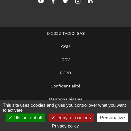
© 2022 TVDICI SAS
CGU
CGV
RGPD
Confidentialité
Mentions légales
This site uses cookies and gives you control over what you want
to activate
Dans les coulisses
OK, accept all
Deny all cookies
Personalize
Notre éthique
Privacy policy