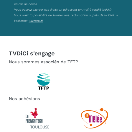
en cas de décès.
Vous pouvez exercer ces droits en adressant un mail à
rgpd@tvdici.fr
Vous avez la possibilité de former une réclamation auprès de la CNIL à
l’adresse:
www.cnil.fr
TVDiCi s'engage
Nous sommes associés de TFTP
Nos adhésions