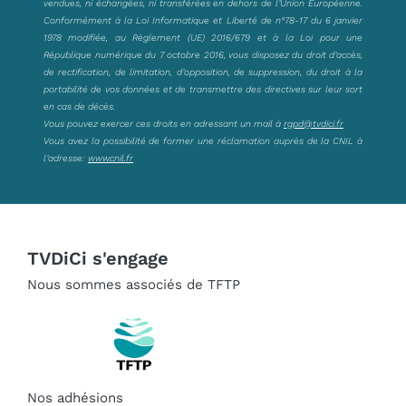
vendues, ni échangées, ni transférées en dehors de l’Union Européenne.
Conformément à la Loi Informatique et Liberté de n°78-17 du 6 janvier
1978 modifiée, au Règlement (UE) 2016/679 et à la Loi pour une
République numérique du 7 octobre 2016, vous disposez du droit d’accès,
de rectification, de limitation, d’opposition, de suppression, du droit à la
portabilité de vos données et de transmettre des directives sur leur sort
en cas de décès.
Vous pouvez exercer ces droits en adressant un mail à
rgpd@tvdici.fr
Vous avez la possibilité de former une réclamation auprès de la CNIL à
l’adresse:
www.cnil.fr
TVDiCi s'engage
Nous sommes associés de TFTP
Nos adhésions