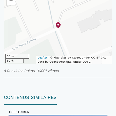
−
20 m
Leaflet
| © Map tiles by Carto, under CC BY 3.0.
50 ft
Data by OpenStreetMap, under ODbL.
8 Rue Jules Raimu, 30907 Nîmes
CONTENUS SIMILAIRES
TERRITOIRES