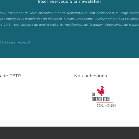
Inscrivez-vous à la newsletter
es au traitement de votre inscription à notre Newsletter et sont destinées à un usage exclu
, ni échangées, ni transférées en dehors de l’Union Européenne. Conformément à la Loi Infor
2016, vous disposez du droit d’accès, de rectification, de limitation, d’opposition, de suppr
à l’adresse:
www.cnil.fr
s de TFTP
Nos adhésions