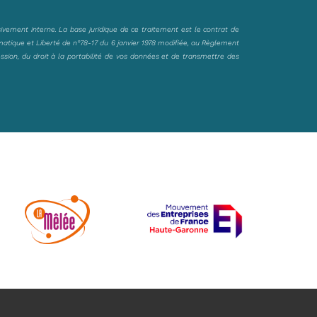
sivement interne. La base juridique de ce traitement est le contrat de
matique et Liberté de n°78-17 du 6 janvier 1978 modifiée, au Règlement
ession, du droit à la portabilité de vos données et de transmettre des