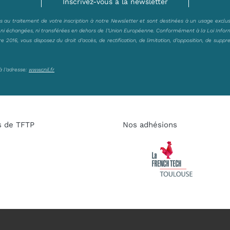
Inscrivez-vous à la newsletter
es au traitement de votre inscription à notre Newsletter et sont destinées à un usage exclu
, ni échangées, ni transférées en dehors de l’Union Européenne. Conformément à la Loi Infor
2016, vous disposez du droit d’accès, de rectification, de limitation, d’opposition, de suppr
à l’adresse:
www.cnil.fr
s de TFTP
Nos adhésions