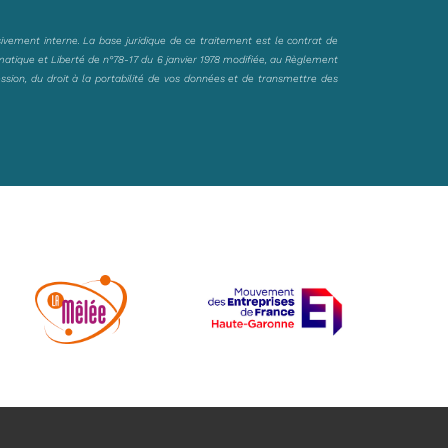
sivement interne. La base juridique de ce traitement est le contrat de
matique et Liberté de n°78-17 du 6 janvier 1978 modifiée, au Règlement
ession, du droit à la portabilité de vos données et de transmettre des