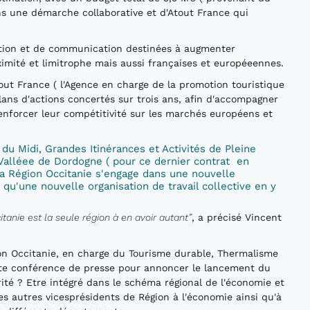
ns une démarche collaborative et d'Atout France qui
ation et de communication destinées à augmenter
oximité et limitrophe mais aussi françaises et européeennes.
tout France ( l'Agence en charge de la promotion touristique
lans d'actions concertés sur trois ans, afin d'accompagner
renforcer leur compétitivité sur les marchés européens et
 du Midi, Grandes Itinérances et Activités de Pleine
 Valléee de Dordogne ( pour ce dernier contrat en
 la Région Occitanie s'engage dans une nouvelle
i qu'une nouvelle organisation de travail collective en y
citanie est la seule région à en avoir autant”
, a précisé Vincent
gion Occitanie, en charge du Tourisme durable, Thermalisme
cette conférence de presse pour annoncer le lancement du
té ? Etre intégré dans le schéma régional de l'économie et
s autres vicesprésidents de Région à l'économie ainsi qu'à