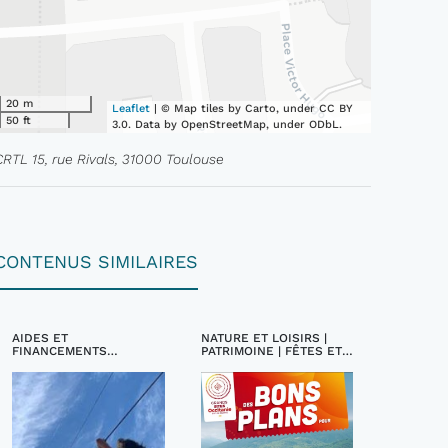
20 m
Leaflet
| © Map tiles by Carto, under CC BY
50 ft
3.0. Data by OpenStreetMap, under ODbL.
CRTL 15, rue Rivals, 31000 Toulouse
CONTENUS SIMILAIRES
AIDES ET
NATURE ET LOISIRS |
FINANCEMENTS
PATRIMOINE | FÊTES ET
TOURISTIQUES
FESTIVALS |
INCONTOURNABLES