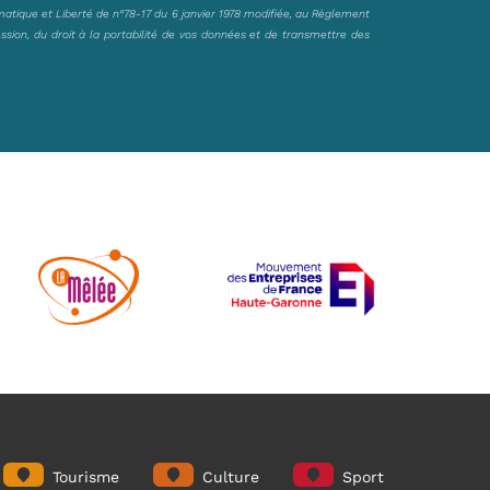
matique et Liberté de n°78-17 du 6 janvier 1978 modifiée, au Règlement
ession, du droit à la portabilité de vos données et de transmettre des
Tourisme
Culture
Sport