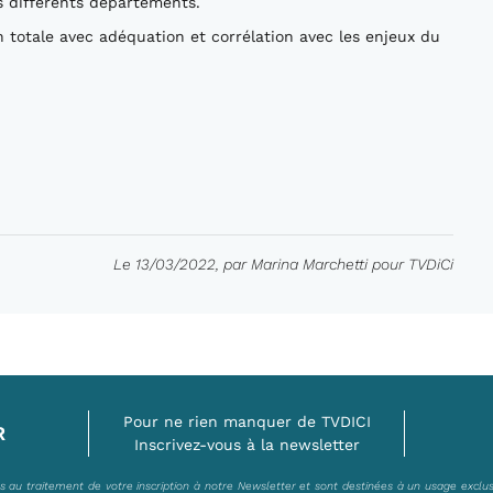
s différents départements.
 en totale avec adéquation et corrélation avec les enjeux du
Le 13/03/2022, par Marina Marchetti pour TVDiCi
Pour ne rien manquer de TVDICI
R
Inscrivez-vous à la newsletter
es au traitement de votre inscription à notre Newsletter et sont destinées à un usage exclu