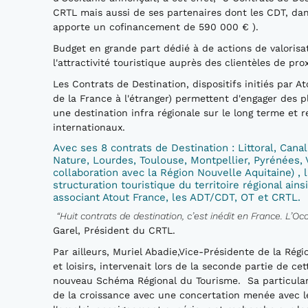
CRTL mais aussi de ses partenaires dont les CDT, da
apporte un cofinancement de 590 000 € ).
Budget en grande part dédié à de actions de valoris
l'attractivité touristique auprès des clientèles de pr
Les Contrats de Destination, dispositifs initiés par A
de la France à l'étranger) permettent d'engager des p
une destination infra régionale sur le long terme et 
internationaux.
Avec ses 8 contrats de Destination : Littoral, Canal
Nature, Lourdes, Toulouse, Montpellier, Pyrénées,
collaboration avec la Région Nouvelle Aquitaine) ,
structuration touristique du territoire régional ains
associant Atout France, les ADT/CDT, OT et CRTL.
“Huit contrats de destination, c’est inédit en France. L’Oc
Garel, Président du CRTL.
Par ailleurs, Muriel Abadie,Vice-Présidente de la Ré
et loisirs, intervenait lors de la seconde partie de 
nouveau Schéma Régional du Tourisme. Sa particulari
de la croissance avec une concertation menée avec le