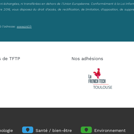
, ni échangées, ni transférées en dehors de l’Union Européenne. Conformément à la Loi Infor
2016, vous disposez du droit d’accès, de rectification, de limitation, d’opposition, de suppr
à l’adresse:
www.cnil.fr
s de TFTP
Nos adhésions
ologie
Santé / bien-être
Environnement