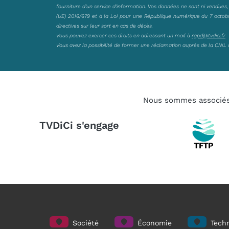
fourniture d’un service d’information. Vos données ne sont ni vendues
(UE) 2016/679 et à la Loi pour une République numérique du 7 octobre 
directives sur leur sort en cas de décès.
Vous pouvez exercer ces droits en adressant un mail à
rgpd@tvdici.fr
Vous avez la possibilité de former une réclamation auprès de la CNIL 
Nous sommes associé
TVDiCi s'engage
Société
Économie
Techn